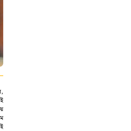
র,
েই
য়
িম
াই