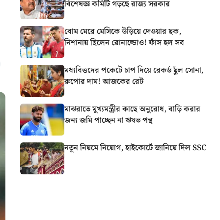
বিশেষজ্ঞ কমিটি গড়ছে রাজ্য সরকার
বোম মেরে মেসিকে উড়িয়ে দেওয়ার ছক,
নিশানায় ছিলেন রোনাল্ডোও! ফাঁস হল সব
মধ্যবিত্তদের পকেটে চাপ দিয়ে রেকর্ড ছুঁল সোনা,
রুপোর দাম! আজকের রেট
মাঝরাতে মুখ্যমন্ত্রীর কাছে অনুরোধ, বাড়ি করার
জন্য জমি পাচ্ছেন না ঋষভ পন্থ
নতুন নিয়মে নিয়োগ, হাইকোর্টে জানিয়ে দিল SSC