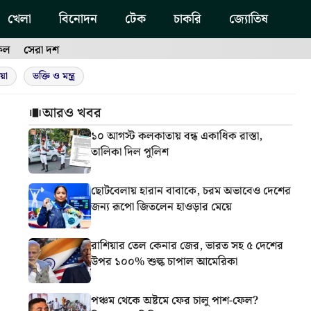
খেলা
বিনোদন
টেক
চাকরি
জ্যোতিষ
ফল
সেরা দশ
য়া
ভক্তি ও মন্ত্র
আরও খবর
১০ আগস্ট কলকাতায় বন্ধ একাধিক রাস্তা,
তালিকা দিল পুলিশ
ছোটবেলায় হারান বাবাকে, চরম অভাবেও দেশের
জন্য রূপো জিতলেন হাওড়ার মেয়ে
রাশিয়ার তেল কেনার জের, ভারত সহ ৫ দেশের
উপর ১০০% শুল্ক চাপাল আমেরিকা
পঞ্চম থেকে অষ্টমে ফের চালু পাশ-ফেল?