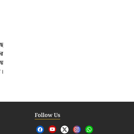
ছে
ার
়ে
র।
Follow Us