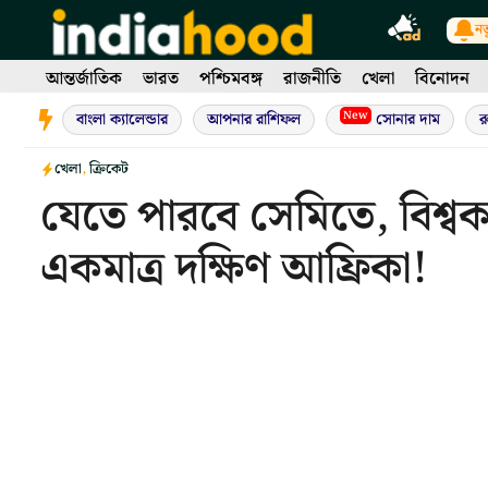
Skip
নত
to
content
আন্তর্জাতিক
ভারত
পশ্চিমবঙ্গ
রাজনীতি
খেলা
বিনোদন
New
বাংলা ক্যালেন্ডার
আপনার রাশিফল
সোনার দাম
র
খেলা
,
ক্রিকেট
যেতে পারবে সেমিতে, বিশ্ব
একমাত্র দক্ষিণ আফ্রিকা!