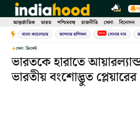
Skip
নত
to
content
আন্তর্জাতিক
ভারত
পশ্চিমবঙ্গ
রাজনীতি
খেলা
বিনোদন
New
বাংলা ক্যালেন্ডার
আপনার রাশিফল
সোনার দাম
র
খেলা
,
ক্রিকেট
ভারতকে হারাতে আয়ারল্যান
ভারতীয় বংশোদ্ভুত প্লেয়ারের