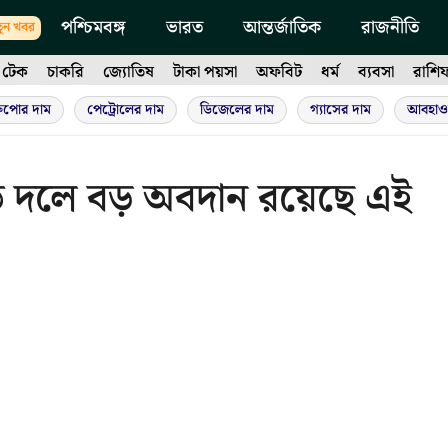
পশ্চিমবঙ্গ
ভারত
আন্তর্জাতিক
রাজনীতি
ুন খবর
টেক
চাকরি
জ্যোতিষ
টাকা পয়সা
অফবিট
ধর্ম
ব্যবসা
রাশি
ুপোর দাম
পেট্রোলের দাম
ডিজেলের দাম
গ্যাসের দাম
আবহাও
্ড দলে বড় অবদান রয়েছে এই