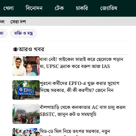
খেলা
বিনোদন
টেক
চাকরি
জ্যোতিষ
ফল
সেরা দশ
য়া
ভক্তি ও মন্ত্র
আরও খবর
বাবা নেই! সাইকেল সারাই করে ছেলেকে পড়ান
মা, UPSC ক্র্যাক করে বরুণ আজ IAS
পুরনো কর্মীদের EPFO-এ যুক্ত করার সুযোগ
দিচ্ছে সরকার, কী কী করণীয়? জেনে নিন
বাঁশপাহাড়ি থেকে কলকাতার AC বাস চালু করল
SBSTC, জানুন রুট ও সময়সূচি
মিড-ডে মিল নিয়ে তৎপর সরকার, নতুন