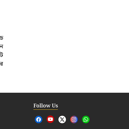
ডে
ীন
েট
রে
Follow Us