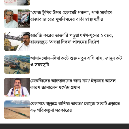
“ফেজ টুপির উপর হেলমেট পরুন”, পার্ক সার্কাস-
রাজাবাজারের মুসলিমদের বার্তা স্বাস্থ্যমন্ত্রীর
আরজি করের ডাক্তারি পড়ুয়া ধর্ষণ-খুনের ২ বছর,
রাজ্যজুড়ে ‘অভয়া দিবস’ পালনের নির্দেশ
আসানসোল–দিঘা রুটে শুরু নতুন এসি বাস, জানুন রুট
ও সময়সূচি
জেনজিদের আন্দোলনের জন্য নয়? ইস্তফার আসল
কারণ জানালেন ধর্মেন্দ্র প্রধান
রেলপথে জুড়ছে রাশিয়া-ভারত? হরমুজ সংকট এড়াতে
বড় পরিকল্পনা সরকারের