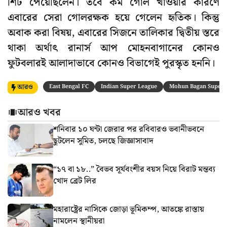
শিট পেয়েছিলেন। তবে কম গোল খাওয়ার কারণে
এবারের সেরা গোলরক্ষক হয়ে গেলেন হৃতিক। কিন্তু
অবাক করা বিষয়, এবারের সিজনে তালিকার দ্বিতীয় স্তরে
থাকা অর্থাৎ রানার্স আপ মোহনবাগানের কোনও
ফুটবলারই আলাদাভাবে কোনও বিভাগেই পুরস্কৃত হননি।
আরও
East Bengal FC
Indian Super League
Mohun Bagan Super 
আরও খবর
শনিবার ১০ ঘন্টা জেরার পর রবিবারও ভবানীভবনে
ছুটলেন সুমিত, চলছে জিজ্ঞাসাবাদ
“১৭ বা ১৮..” বৈভব সূর্যবংশীর বয়স নিয়ে বিরাট মন্তব্য
খোদ ব্রেট লির
মহারাষ্ট্রের নাসিকে জোড়া ভূমিকম্প, আতঙ্কে রাস্তায়
নামলেন স্থানীয়রা