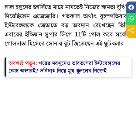
লাল হলুদের জার্সিতে মাঠে নামতেই নিজের ক্ষমতা বুঝিয়ে
দিয়েছিলেন এজেজারি। গতকাল অর্থাৎ বৃহস্পতিবারও
ইস্টবেঙ্গলকে জেতাতে বড় অবদান রেখেছেন তিনি।
এবারের ইন্ডিয়ান সুপার লিগে 11টি গোল করে সর্বোচ্চ
গোলদাতা হিসেবে সোনার বুট জিতেছেন এই ফুটবলার।
অবশ্যই পড়ুন:
পরের মরসুমেও ভারতসেরা ইস্টবেঙ্গলের
কোচ অস্কারই? ভবিষ্যৎ নিয়ে মুখ খুললেন নিজেই