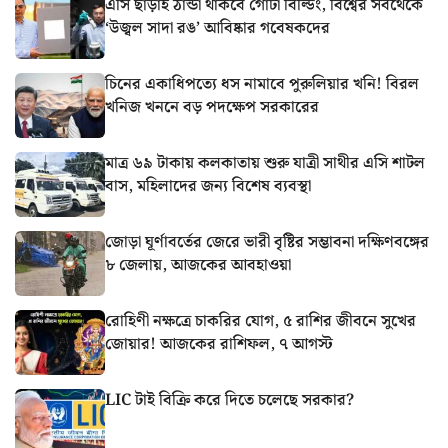
এসি ছাড়াই ঠান্ডা থাকবে গোটা বিল্ডিং, বিশ্বের সবথেকে
‘উজ্বল সাদা রঙ’ আবিষ্কার গবেষকদের
চিনের একাধিপত্যে ধস নামাবে পুরুলিয়ার খনি! বিরল
খনিজ খননে বড় পদক্ষেপ সরকারের
মাত্র ৬৯ টাকায় কলকাতায় শুরু যাত্রী সাথীর এসি শাটল
বাস, মহিলাদের জন্য বিশেষ ব্যবস্থা
জোড়া ঘূর্ণাবর্তের জেরে ভারী বৃষ্টির সম্ভাবনা দক্ষিণবঙ্গের
৮ জেলায়, আজকের আবহাওয়া
রোহিণী নক্ষত্রে চাকরির যোগ, ৫ রাশির জীবনে সুখের
জোয়ার! আজকের রাশিফল, ৭ আগস্ট
LIC টাই বিক্রি করে দিতে চলেছে সরকার?