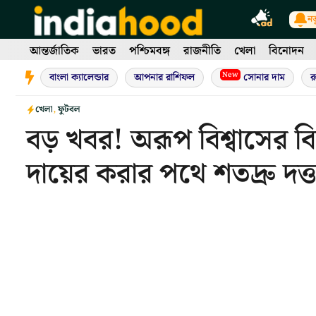
Skip
নত
to
content
আন্তর্জাতিক
ভারত
পশ্চিমবঙ্গ
রাজনীতি
খেলা
বিনোদন
New
বাংলা ক্যালেন্ডার
আপনার রাশিফল
সোনার দাম
র
খেলা
,
ফুটবল
বড় খবর! অরূপ বিশ্বাসের ব
দায়ের করার পথে শতদ্রু দত্