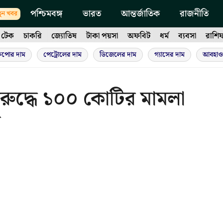
পশ্চিমবঙ্গ
ভারত
আন্তর্জাতিক
রাজনীতি
ুন খবর
টেক
চাকরি
জ্যোতিষ
টাকা পয়সা
অফবিট
ধর্ম
ব্যবসা
রাশি
ুপোর দাম
পেট্রোলের দাম
ডিজেলের দাম
গ্যাসের দাম
আবহাও
িরুদ্ধে ১০০ কোটির মামলা
ত