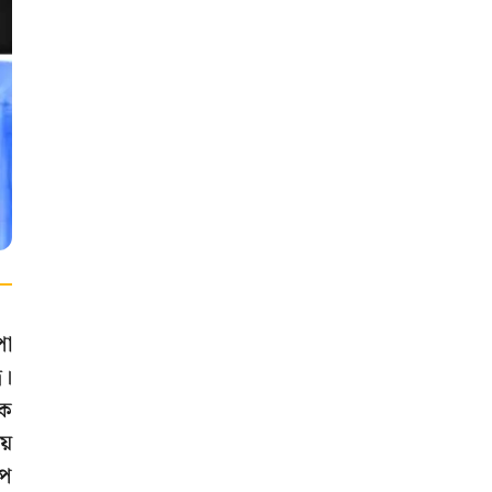
পা
র।
কে
়ে
ূপ