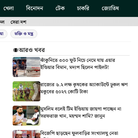
খেলা
বিনোদন
টেক
চাকরি
জ্যোতিষ
ফল
সেরা দশ
য়া
ভক্তি ও মন্ত্র
আরও খবর
ঝাঁকুনিতে ৩০০ ফুট নিচে নেমে যায় এয়ার
ইন্ডিয়ার বিমান, মদ্যপ ছিলেন পাইলট!
রাজ্যের ৬.২ লক্ষ কৃষকের অ্যাকাউন্টে ঢুকল ঋণ
মকুবের ৫০২৭ কোটি টাকা
মুসলিম বলেই টিম ইন্ডিয়ায় জায়গা পাচ্ছেন না
সরফরাজ খান, মহম্মদ শামি? জানুন
বিজেপি ছাড়ছেন ফুলবাড়ির সংখ্যালঘু নেতা