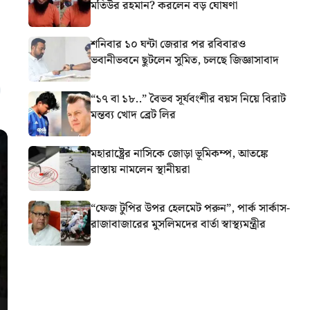
মতিউর রহমান? করলেন বড় ঘোষণা
শনিবার ১০ ঘন্টা জেরার পর রবিবারও
ভবানীভবনে ছুটলেন সুমিত, চলছে জিজ্ঞাসাবাদ
“১৭ বা ১৮..” বৈভব সূর্যবংশীর বয়স নিয়ে বিরাট
মন্তব্য খোদ ব্রেট লির
মহারাষ্ট্রের নাসিকে জোড়া ভূমিকম্প, আতঙ্কে
রাস্তায় নামলেন স্থানীয়রা
“ফেজ টুপির উপর হেলমেট পরুন”, পার্ক সার্কাস-
রাজাবাজারের মুসলিমদের বার্তা স্বাস্থ্যমন্ত্রীর