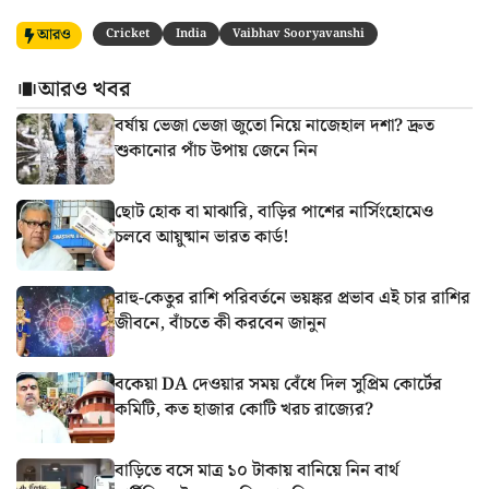
আরও
Cricket
India
Vaibhav Sooryavanshi
আরও খবর
বর্ষায় ভেজা ভেজা জুতো নিয়ে নাজেহাল দশা? দ্রুত
শুকানোর পাঁচ উপায় জেনে নিন
ছোট হোক বা মাঝারি, বাড়ির পাশের নার্সিংহোমেও
চলবে আয়ুষ্মান ভারত কার্ড!
রাহু-কেতুর রাশি পরিবর্তনে ভয়ঙ্কর প্রভাব এই চার রাশির
জীবনে, বাঁচতে কী করবেন জানুন
বকেয়া DA দেওয়ার সময় বেঁধে দিল সুপ্রিম কোর্টের
কমিটি, কত হাজার কোটি খরচ রাজ্যের?
বাড়িতে বসে মাত্র ১০ টাকায় বানিয়ে নিন বার্থ