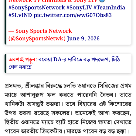
Network TV channels & Sony LIV
#SonySportsNetwork
#SonyLIV
#TeamIndia
#SLvIND
pic.twitter.com/wwG07Obs83
— Sony Sports Network
(@SonySportsNetwk)
June 9, 2026
অবশ্যই পড়ুন:
বকেয়া DA-র দাবিতে বড় পদক্ষেপ, চিঠি
গেল নবান্নে
প্রসঙ্গত, শ্রীলঙ্কার বিরুদ্ধে চলতি ওয়ানডে সিরিজের প্রথম
ম্যাচে আশানুরূপ ফল করতে পারেননি বৈভব। তাতে
খানিকটা অসন্তুষ্ট ভক্তরা। তবে বিহারের এই কিশোরের
উপর ভরসা রয়েছে সকলের। অনেকেই আশা করছেন,
দ্বিতীয় ওয়ানডে ম্যাচে ব্যাট হাতে নিজের ক্ষমতা দেখাতে
পারেন ভারতীয় ক্রিকেটার। মারতে পারেন বড় বড় ছক্কা।