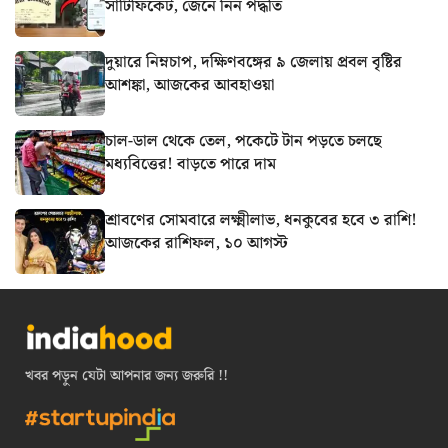
সার্টিফিকেট, জেনে নিন পদ্ধতি
দুয়ারে নিম্নচাপ, দক্ষিণবঙ্গের ৯ জেলায় প্রবল বৃষ্টির
আশঙ্কা, আজকের আবহাওয়া
চাল-ডাল থেকে তেল, পকেটে টান পড়তে চলছে
মধ্যবিত্তের! বাড়তে পারে দাম
শ্রাবণের সোমবারে লক্ষ্মীলাভ, ধনকুবের হবে ৩ রাশি!
আজকের রাশিফল, ১০ আগস্ট
খবর পড়ুন যেটা আপনার জন্য জরুরি !!