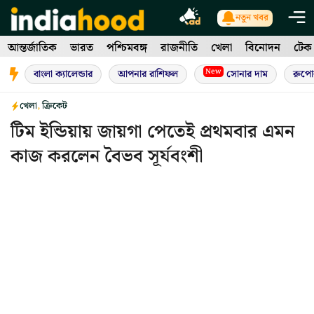
Skip
নতুন খবর
to
আন্তর্জাতিক
ভারত
পশ্চিমবঙ্গ
রাজনীতি
খেলা
বিনোদন
টেক
content
New
বাংলা ক্যালেন্ডার
আপনার রাশিফল
সোনার দাম
রুপো
খেলা
,
ক্রিকেট
টিম ইন্ডিয়ায় জায়গা পেতেই প্রথমবার এমন
কাজ করলেন বৈভব সূর্যবংশী