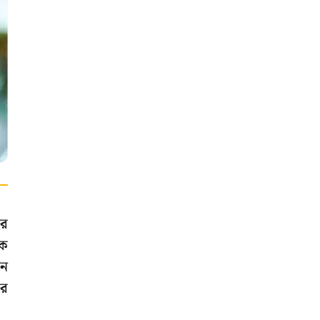
রে
়ক
ান
ের