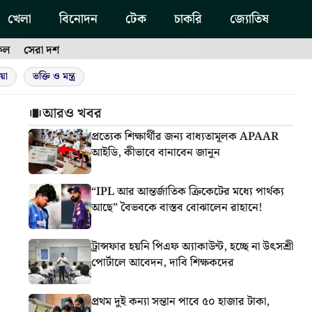
খেলা
বিনোদন
টেক
চাকরি
জ্যোতিষ
ফল
সেরা দশ
য়া
ভক্তি ও মন্ত্র
আরও খবর
প্রত্যেক শিক্ষার্থীর জন্য বাধ্যতামূলক APAAR
আইডি, কীভাবে বানাবেন জানুন
“IPL আর আন্তর্জাতিক ক্রিকেটের মধ্যে পার্থক্য
আছে” বৈভবকে বাস্তব বোঝালেন রাহানে!
ট্রান্সফার হয়নি পিএফ অ্যাকাউন্ট, হচ্ছে না উৎসশ্রী
পোর্টালে আবেদন, দাবি শিক্ষকদের
প্রথম দুই কন্যা সন্তান পাবে ৫০ হাজার টাকা,