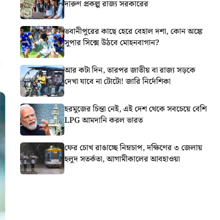
দারুণ প্রকল্প রাজ্য সরকারের
ভবানীপুরের কাছে হেরে বেহাল দশা, কোন অঙ্কে
সুপার সিক্সে উঠবে মোহনবাগান?
আর কটা দিন, তারপর জাতীয় বা রাজ্য সড়কে
দেখা যাবে না টোটো! জারি নির্দেশিকা
হরমুজের চিন্তা নেই, এই দেশ থেকে সবচেয়ে বেশি
LPG আমদানি করল ভারত
ফের চোখ রাঙাচ্ছে নিম্নচাপ, দক্ষিণের ৩ জেলায়
হলুদ সতর্কতা, আগামীকালের আবহাওয়া