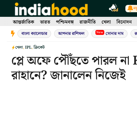
Skip
নত
to
content
আন্তর্জাতিক
ভারত
পশ্চিমবঙ্গ
রাজনীতি
খেলা
বিনোদন
New
বাংলা ক্যালেন্ডার
আপনার রাশিফল
সোনার দাম
র
খেলা
,
IPL
,
ক্রিকেট
প্লে অফে পৌঁছতে পারল ন
রাহানে? জানালেন নিজেই