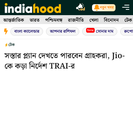
Skip
নতুন খবর
to
আন্তর্জাতিক
ভারত
পশ্চিমবঙ্গ
রাজনীতি
খেলা
বিনোদন
টেক
content
New
বাংলা ক্যালেন্ডার
আপনার রাশিফল
সোনার দাম
রুপো
টেক
সস্তার প্ল্যান দেখতে পারবেন গ্রাহকরা, Jio-
কে কড়া নির্দেশ TRAI-র