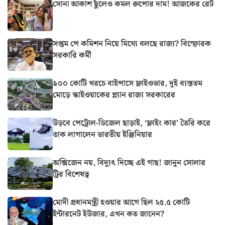
সোনা আকাশ ছুঁলেও কমল রুপোর দাম! আজকের রেট
সপ্তম পে কমিশন নিয়ে মিথ্যে বলছে রাজ্য? বিস্ফোরক
সরকারি কর্মী
৯০০ কোটি খরচে বাইপাসে ফ্লাইওভার, দুই ব্যস্ততম
মোড়ে স্কাইওয়াকের প্ল্যান রাজ্য সরকারের
উড়বে পেট্রোল-ডিজেল ছাড়াই, ‘ফ্লাইং কার’ তৈরি করে
তাক লাগালেন ভারতীয় ইঞ্জিনিয়ার
অক্সিজেন নয়, বিদ্যুৎ দিচ্ছে এই গাছ! জানুন সোলার
ট্রির বিশেষত্ব
মোদী প্রধানমন্ত্রী হওয়ার আগে ছিল ২৫.৫ কোটি
ইন্টারনেট ইউজার, এখন কত জানেন?