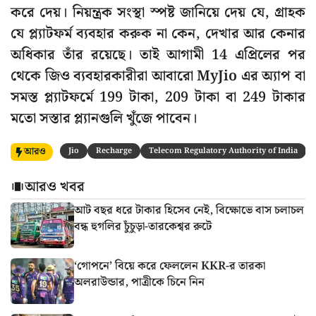
করে দেয়। নিয়ন্ত্রক সংস্থা স্পষ্ট জানিয়ে দেয় যে, গ্রাহক
যে প্ল্যাটফর্ম ব্যবহার করুক না কেন, দেখার আর কেনার
অধিকার তাঁর রয়েছে। তাই আগামী 14 এপ্রিলের পর
থেকে জিও ব্যবহারকারীরা আবারো MyJio এর অ্যাপ বা
সমস্ত প্ল্যাটফর্মে 199 টাকা, 209 টাকা বা 249 টাকার
মতো সস্তার প্ল্যানগুলি খুঁজে পাবেন।
আরও
Jio
Recharge
Telecom Regulatory Authority of India
আরও খবর
আট বছর ধরে টাকার হিসেব নেই, বিক্ষোভে বাস চলাচল
বন্ধ হুগলির চুঁচুড়া-তারকেশ্বর রুটে
‘গোপনে’ বিয়ে করে ফেললেন KKR-র তারকা
অলরাউন্ডার, পাত্রীকে চিনে নিন