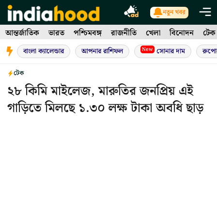
Skip
নতুন খবর
to
আন্তর্জাতিক
ভারত
পশ্চিমবঙ্গ
রাজনীতি
খেলা
বিনোদন
টেক
content
New
বাংলা ক্যালেন্ডার
আপনার রাশিফল
সোনার দাম
রুপো
টেক
২৮ কিমি মাইলেজ, মারুতির জনপ্রিয় এই
গাড়িতে মিলছে ১.৩০ লক্ষ টাকা অবধি ছাড়