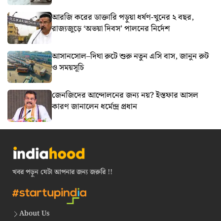
আরজি করের ডাক্তারি পড়ুয়া ধর্ষণ-খুনের ২ বছর,
রাজ্যজুড়ে ‘অভয়া দিবস’ পালনের নির্দেশ
আসানসোল–দিঘা রুটে শুরু নতুন এসি বাস, জানুন রুট
ও সময়সূচি
জেনজিদের আন্দোলনের জন্য নয়? ইস্তফার আসল
কারণ জানালেন ধর্মেন্দ্র প্রধান
খবর পড়ুন যেটা আপনার জন্য জরুরি !!
About Us