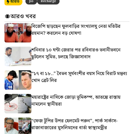
আরও
Jio
Recharge
আরও খবর
বিজেপি ছাড়ছেন ফুলবাড়ির সংখ্যালঘু নেতা মতিউর
রহমান? করলেন বড় ঘোষণা
শনিবার ১০ ঘন্টা জেরার পর রবিবারও ভবানীভবনে
ছুটলেন সুমিত, চলছে জিজ্ঞাসাবাদ
“১৭ বা ১৮..” বৈভব সূর্যবংশীর বয়স নিয়ে বিরাট মন্তব্য
খোদ ব্রেট লির
মহারাষ্ট্রের নাসিকে জোড়া ভূমিকম্প, আতঙ্কে রাস্তায়
নামলেন স্থানীয়রা
“ফেজ টুপির উপর হেলমেট পরুন”, পার্ক সার্কাস-
রাজাবাজারের মুসলিমদের বার্তা স্বাস্থ্যমন্ত্রীর