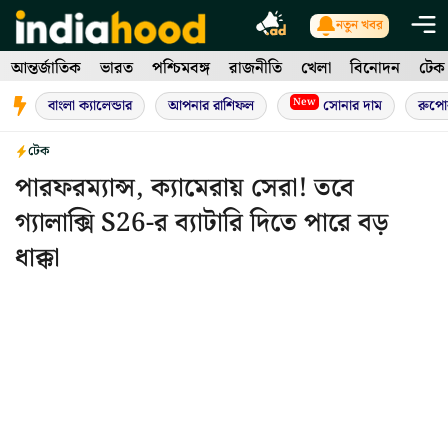
Skip
নতুন খবর
to
আন্তর্জাতিক
ভারত
পশ্চিমবঙ্গ
রাজনীতি
খেলা
বিনোদন
টেক
content
New
বাংলা ক্যালেন্ডার
আপনার রাশিফল
সোনার দাম
রুপো
টেক
পারফরম্যান্স, ক্যামেরায় সেরা! তবে
গ্যালাক্সি S26-র ব্যাটারি দিতে পারে বড়
ধাক্কা