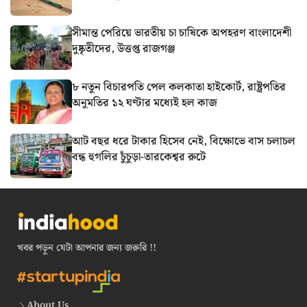
সীমান্ত পেরিয়ে ভারতীয় চা চাষিকে অপহরণ বাংলাদেশী
দুষ্কৃতীদের, উত্তপ্ত রাজগঞ্জ
৮ নতুন বিচারপতি পেল কলকাতা হাইকোর্ট, রাষ্ট্রপতির
অনুমতির ১২ ঘণ্টার মধ্যেই হল কাজ
আট বছর ধরে টাকার হিসেব নেই, বিক্ষোভে বাস চলাচল
বন্ধ হুগলির চুঁচুড়া-তারকেশ্বর রুটে
খবর পড়ুন যেটা আপনার জন্য জরুরি !!
About Us