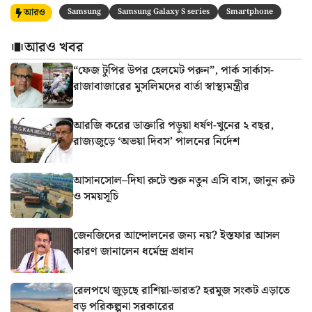
আরও
Samsung
Samsung Galaxy S series
Smartphone
আরও খবর
“ফেজ টুপির উপর হেলমেট পরুন”, পার্ক সার্কাস-
রাজাবাজারের মুসলিমদের বার্তা স্বাস্থ্যমন্ত্রীর
আরজি করের ডাক্তারি পড়ুয়া ধর্ষণ-খুনের ২ বছর,
রাজ্যজুড়ে ‘অভয়া দিবস’ পালনের নির্দেশ
আসানসোল–দিঘা রুটে শুরু নতুন এসি বাস, জানুন রুট
ও সময়সূচি
জেনজিদের আন্দোলনের জন্য নয়? ইস্তফার আসল
কারণ জানালেন ধর্মেন্দ্র প্রধান
রেলপথে জুড়ছে রাশিয়া-ভারত? হরমুজ সংকট এড়াতে
বড় পরিকল্পনা সরকারের