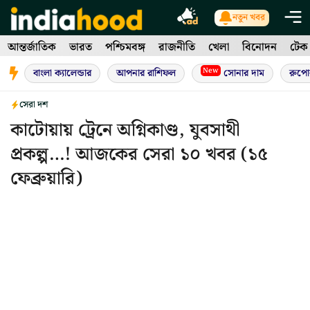
Skip
নতুন খবর
to
আন্তর্জাতিক
ভারত
পশ্চিমবঙ্গ
রাজনীতি
খেলা
বিনোদন
টেক
content
New
বাংলা ক্যালেন্ডার
আপনার রাশিফল
সোনার দাম
রুপো
সেরা দশ
কাটোয়ায় ট্রেনে অগ্নিকাণ্ড, যুবসাথী
প্রকল্প…! আজকের সেরা ১০ খবর (১৫
ফেব্রুয়ারি)