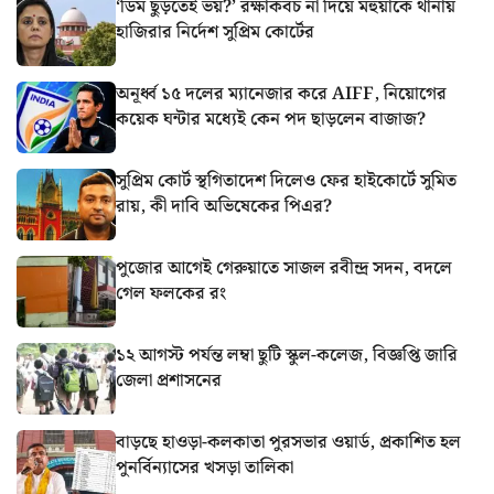
‘ডিম ছুড়তেই ভয়?’ রক্ষাকবচ না দিয়ে মহুয়াকে থানায়
হাজিরার নির্দেশ সুপ্রিম কোর্টের
অনূর্ধ্ব ১৫ দলের ম্যানেজার করে AIFF, নিয়োগের
কয়েক ঘন্টার মধ্যেই কেন পদ ছাড়লেন বাজাজ?
সুপ্রিম কোর্ট স্থগিতাদেশ দিলেও ফের হাইকোর্টে সুমিত
রায়, কী দাবি অভিষেকের পিএর?
পুজোর আগেই গেরুয়াতে সাজল রবীন্দ্র সদন, বদলে
গেল ফলকের রং
১২ আগস্ট পর্যন্ত লম্বা ছুটি স্কুল-কলেজ, বিজ্ঞপ্তি জারি
জেলা প্রশাসনের
বাড়ছে হাওড়া-কলকাতা পুরসভার ওয়ার্ড, প্রকাশিত হল
পুনর্বিন্যাসের খসড়া তালিকা