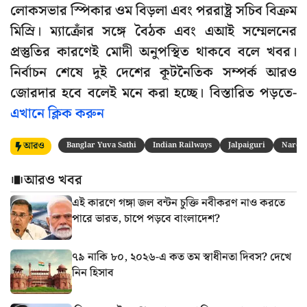
লোকসভার স্পিকার ওম বিড়লা এবং পররাষ্ট্র সচিব বিক্রম
মিস্রি। ম্যাক্রোঁর সঙ্গে বৈঠক এবং এআই সম্মেলনের
প্রস্তুতির কারণেই মোদী অনুপস্থিত থাকবে বলে খবর।
নির্বাচন শেষে দুই দেশের কূটনৈতিক সম্পর্ক আরও
জোরদার হবে বলেই মনে করা হচ্ছে। বিস্তারিত পড়তে-
এখানে ক্লিক করুন
আরও
Banglar Yuva Sathi
Indian Railways
Jalpaiguri
Naren
আরও খবর
এই কারণে গঙ্গা জল বন্টন চুক্তি নবীকরণ নাও করতে
পারে ভারত, চাপে পড়বে বাংলাদেশ?
৭৯ নাকি ৮০, ২০২৬-এ কত তম স্বাধীনতা দিবস? দেখে
নিন হিসাব