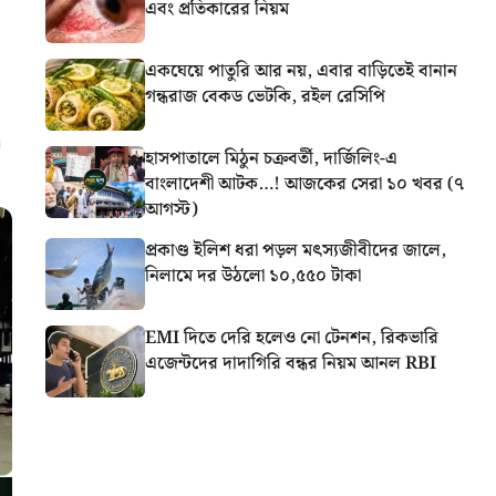
এবং প্রতিকারের নিয়ম
একঘেয়ে পাতুরি আর নয়, এবার বাড়িতেই বানান
গন্ধরাজ বেকড ভেটকি, রইল রেসিপি
হাসপাতালে মিঠুন চক্রবর্তী, দার্জিলিং-এ
বাংলাদেশী আটক…! আজকের সেরা ১০ খবর (৭
আগস্ট)
প্রকাণ্ড ইলিশ ধরা পড়ল মৎস্যজীবীদের জালে,
নিলামে দর উঠলো ১০,৫৫০ টাকা
EMI দিতে দেরি হলেও নো টেনশন, রিকভারি
এজেন্টদের দাদাগিরি বন্ধর নিয়ম আনল RBI