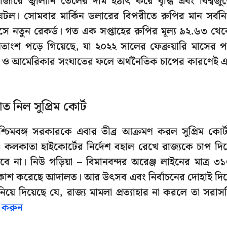
বাজারে জ্বালানি তেলের দাম হঠাৎ করে বৃদ্ধি এবং বিশ্বজুড
ঘটল। সোমবার মার্কিন ডলারের বিপরীতে রুপির মান সর্বনিম
হাসে নতুন রেকর্ড। গত এক সপ্তাহের রুপির মূল্য ৯২.৬৩ থে
ংশ পড়ে গিয়েছে, যা ২০২২ সালের ফেব্রুয়ারি মাসের 
য়েল ও আমেরিকার সংঘাতের ফলে অর্থনৈতিক চাপের কারণেই 
াত নিল সুপ্রিম কোর্ট
 পশ্চিমবঙ্গ সরকারকে এবার তীব্র আক্রমণ করল সুপ্রিম কোর্
্চে কলকাতা হাইকোর্টের নির্দেশ বহাল রেখে রাজ্যকে চাপ দিয
বে না। নিউ গড়িয়া – বিমানবন্দর অরেঞ্জ লাইনের মাত্র ৩
রকাশ করেছে আদালত। আর উৎসব এবং নির্বাচনের দোহাই দিয
য়ে দিয়েছে যে, রাজ্য মামলা প্রত্যাহার না করলে তা সরাস
ক করুন