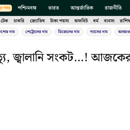
পশ্চিমবঙ্গ
ভারত
আন্তর্জাতিক
রাজনীতি
ুন খবর
টেক
চাকরি
জ্যোতিষ
টাকা পয়সা
অফবিট
ধর্ম
ব্যবসা
রাশি
ুপোর দাম
পেট্রোলের দাম
ডিজেলের দাম
গ্যাসের দাম
আবহাও
্যু, জ্বালানি সংকট…! আজকে