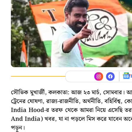
সৌভিক মুখার্জী, কলকাতা: আজ ২৩ মার্চ, সোমবার। আরজ
ট্রেনের ঘোষণা, রাজ্য-রাজনীতি, অর্থনীতি, বহির্বি
India Hood-র তরফ থেকে আমরা নিয়ে এসেছি ত
And India) খবর, যা না পড়লে মিস করে যাবেন অনেক ক
পড়ুন।