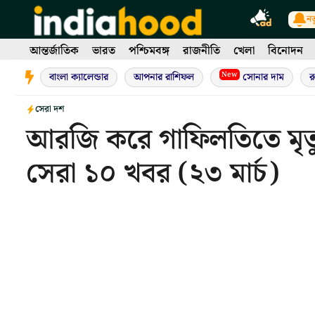
Skip
নত
to
content
আন্তর্জাতিক
ভারত
পশ্চিমবঙ্গ
রাজনীতি
খেলা
বিনোদন
New
বাংলা ক্যালেন্ডার
আপনার রাশিফল
সোনার দাম
র
সেরা দশ
আরজি করে গাফিলতিতে মৃত
সেরা ১০ খবর (২৩ মার্চ)