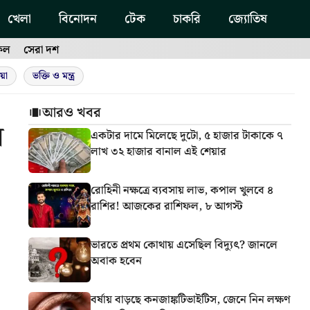
খেলা
বিনোদন
টেক
চাকরি
জ্যোতিষ
ফল
সেরা দশ
য়া
ভক্তি ও মন্ত্র
আরও খবর
র
একটার দামে মিলেছে দুটো, ৫ হাজার টাকাকে ৭
লাখ ৩২ হাজার বানাল এই শেয়ার
রোহিনী নক্ষত্রে ব্যবসায় লাভ, কপাল খুলবে ৪
রাশির! আজকের রাশিফল, ৮ আগস্ট
ভারতে প্রথম কোথায় এসেছিল বিদ্যুৎ? জানলে
অবাক হবেন
বর্ষায় বাড়ছে কনজাঙ্কটিভাইটিস, জেনে নিন লক্ষণ