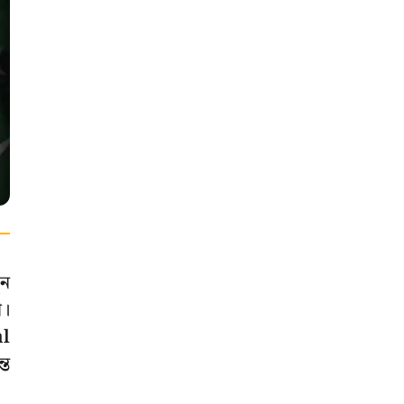
ুন
ে।
al
্ত