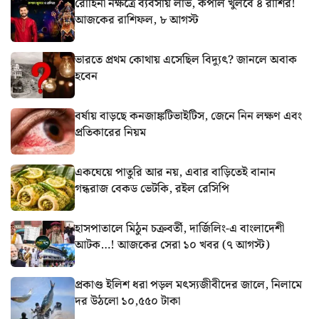
রোহিনী নক্ষত্রে ব্যবসায় লাভ, কপাল খুলবে ৪ রাশির!
আজকের রাশিফল, ৮ আগস্ট
ভারতে প্রথম কোথায় এসেছিল বিদ্যুৎ? জানলে অবাক
হবেন
বর্ষায় বাড়ছে কনজাঙ্কটিভাইটিস, জেনে নিন লক্ষণ এবং
প্রতিকারের নিয়ম
একঘেয়ে পাতুরি আর নয়, এবার বাড়িতেই বানান
গন্ধরাজ বেকড ভেটকি, রইল রেসিপি
হাসপাতালে মিঠুন চক্রবর্তী, দার্জিলিং-এ বাংলাদেশী
আটক…! আজকের সেরা ১০ খবর (৭ আগস্ট)
প্রকাণ্ড ইলিশ ধরা পড়ল মৎস্যজীবীদের জালে, নিলামে
দর উঠলো ১০,৫৫০ টাকা