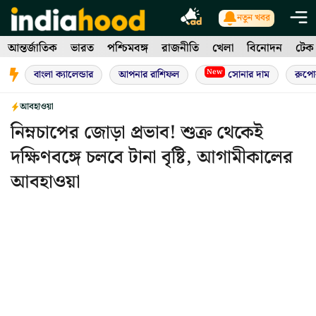
Skip
নতুন খবর
to
আন্তর্জাতিক
ভারত
পশ্চিমবঙ্গ
রাজনীতি
খেলা
বিনোদন
টেক
content
New
বাংলা ক্যালেন্ডার
আপনার রাশিফল
সোনার দাম
রুপো
আবহাওয়া
নিম্নচাপের জোড়া প্রভাব! শুক্র থেকেই
দক্ষিণবঙ্গে চলবে টানা বৃষ্টি, আগামীকালের
আবহাওয়া