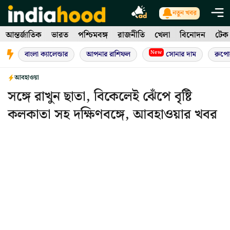
Skip
নতুন খবর
to
আন্তর্জাতিক
ভারত
পশ্চিমবঙ্গ
রাজনীতি
খেলা
বিনোদন
টেক
content
New
বাংলা ক্যালেন্ডার
আপনার রাশিফল
সোনার দাম
রুপো
আবহাওয়া
সঙ্গে রাখুন ছাতা, বিকেলেই ঝেঁপে বৃষ্টি
কলকাতা সহ দক্ষিণবঙ্গে, আবহাওয়ার খবর