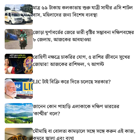
মাত্র ৬৯ টাকায় কলকাতায় শুরু যাত্রী সাথীর এসি শাটল
বাস, মহিলাদের জন্য বিশেষ ব্যবস্থা
জোড়া ঘূর্ণাবর্তের জেরে ভারী বৃষ্টির সম্ভাবনা দক্ষিণবঙ্গের
৮ জেলায়, আজকের আবহাওয়া
রোহিণী নক্ষত্রে চাকরির যোগ, ৫ রাশির জীবনে সুখের
জোয়ার! আজকের রাশিফল, ৭ আগস্ট
LIC টাই বিক্রি করে দিতে চলেছে সরকার?
জানেন কোন পাহাড়ি এলাকাকে দক্ষিণ ভারতের
‘কাশ্মীর’ বলে?
মৌমাছি বা বোলতা কামড়ালে সঙ্গে সঙ্গে করুন এই কাজ,
কমবে জ্বালা এবং ব্যথা