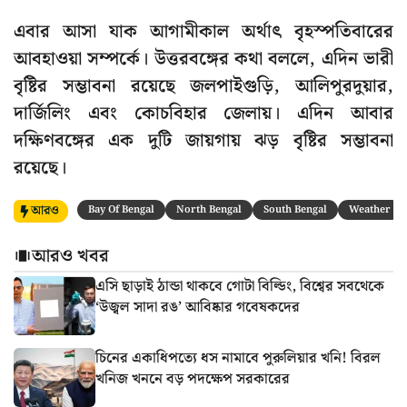
এবার আসা যাক আগামীকাল অর্থাৎ বৃহস্পতিবারের
আবহাওয়া সম্পর্কে। উত্তরবঙ্গের কথা বললে, এদিন ভারী
বৃষ্টির সম্ভাবনা রয়েছে জলপাইগুড়ি, আলিপুরদুয়ার,
দার্জিলিং এবং কোচবিহার জেলায়। এদিন আবার
দক্ষিণবঙ্গের এক দুটি জায়গায় ঝড় বৃষ্টির সম্ভাবনা
রয়েছে।
আরও
Bay Of Bengal
North Bengal
South Bengal
Weather
আরও খবর
এসি ছাড়াই ঠান্ডা থাকবে গোটা বিল্ডিং, বিশ্বের সবথেকে
‘উজ্বল সাদা রঙ’ আবিষ্কার গবেষকদের
চিনের একাধিপত্যে ধস নামাবে পুরুলিয়ার খনি! বিরল
খনিজ খননে বড় পদক্ষেপ সরকারের