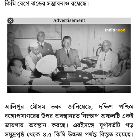
কিমি বেগে ঝড়ের সম্ভাবনাও রয়েছে।
Advertisement
আলিপুর মৌসম ভবন জানিয়েছে, দক্ষিণ পশ্চিম
বঙ্গোপসাগরের উপর অবস্থানরত নিম্নচাপ অঞ্চলটি একই
জায়গায় অবস্থান করছে। এরইসঙ্গে ঘূর্ণাবর্তটি গড়
সমুদ্রপৃষ্ঠ থেকে ৪.৫ কিমি উচ্চতা পর্যন্ত বিস্তৃত রয়েছে।