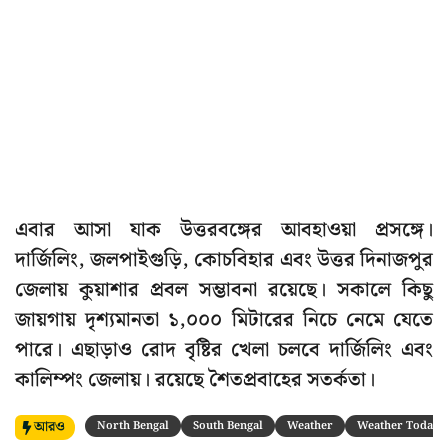
এবার আসা যাক উত্তরবঙ্গের আবহাওয়া প্রসঙ্গে।
দার্জিলিং, জলপাইগুড়ি, কোচবিহার এবং উত্তর দিনাজপুর
জেলায় কুয়াশার প্রবল সম্ভাবনা রয়েছে। সকালে কিছু
জায়গায় দৃশ্যমানতা ১,০০০ মিটারের নিচে নেমে যেতে
পারে। এছাড়াও রোদ বৃষ্টির খেলা চলবে দার্জিলিং এবং
কালিম্পং জেলায়। রয়েছে শৈতপ্রবাহের সতর্কতা।
আরও
North Bengal
South Bengal
Weather
Weather Today