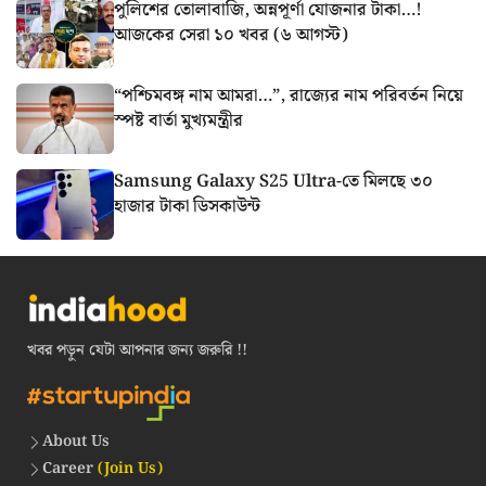
পুলিশের তোলাবাজি, অন্নপূর্ণা যোজনার টাকা…!
আজকের সেরা ১০ খবর (৬ আগস্ট)
“পশ্চিমবঙ্গ নাম আমরা…”, রাজ্যের নাম পরিবর্তন নিয়ে
স্পষ্ট বার্তা মুখ্যমন্ত্রীর
Samsung Galaxy S25 Ultra-তে মিলছে ৩০
হাজার টাকা ডিসকাউন্ট
খবর পড়ুন যেটা আপনার জন্য জরুরি !!
About Us
Career
(Join Us)