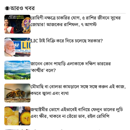
আরও খবর
রোহিণী নক্ষত্রে চাকরির যোগ, ৫ রাশির জীবনে সুখের
জোয়ার! আজকের রাশিফল, ৭ আগস্ট
LIC টাই বিক্রি করে দিতে চলেছে সরকার?
জানেন কোন পাহাড়ি এলাকাকে দক্ষিণ ভারতের
‘কাশ্মীর’ বলে?
মৌমাছি বা বোলতা কামড়ালে সঙ্গে সঙ্গে করুন এই কাজ,
কমবে জ্বালা এবং ব্যথা
জন্মাষ্টমীর ভোগে এইভাবেই বানিয়ে ফেলুন তালের লুচি
এবং ক্ষীর, থাকবে না তেঁতো ভাব, রইল রেসিপি