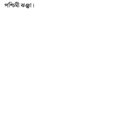
পশ্চিমী ঝঞ্ঝা।