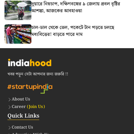
দুয়ারে নিম্নচাপ, দক্ষিণবঙ্গের ৯ জেলায় প্রবল বৃষ্টির
আশঙ্কা, আজকের আবহাওয়া
চাল-ডাল থেকে তেল, পকেটে টান পড়তে চলছে
মধ্যবিত্তের! বাড়তে পারে দাম
খবর পড়ুন যেটা আপনার জন্য জরুরি !!
About Us
Career
(Join Us)
Quick Links
Contact Us