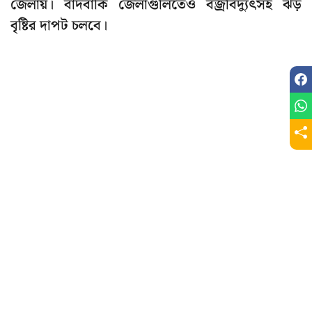
জেলায়। বাদবাকি জেলাগুলিতেও বজ্রবিদ্যুৎসহ ঝড়
বৃষ্টির দাপট চলবে।