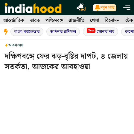
Skip
নতুন খবর
to
আন্তর্জাতিক
ভারত
পশ্চিমবঙ্গ
রাজনীতি
খেলা
বিনোদন
টেক
content
New
বাংলা ক্যালেন্ডার
আপনার রাশিফল
সোনার দাম
রুপো
আবহাওয়া
দক্ষিণবঙ্গে ফের ঝড়-বৃষ্টির দাপট, ৪ জেলায়
সতর্কতা, আজকের আবহাওয়া