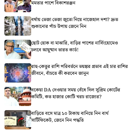
মমতার পাশে বিকাশরঞ্জন
বর্ষায় ভেজা ভেজা জুতো নিয়ে নাজেহাল দশা? দ্রুত
শুকানোর পাঁচ উপায় জেনে নিন
ছোট হোক বা মাঝারি, বাড়ির পাশের নার্সিংহোমেও
চলবে আয়ুষ্মান ভারত কার্ড!
রাহু-কেতুর রাশি পরিবর্তনে ভয়ঙ্কর প্রভাব এই চার রাশির
জীবনে, বাঁচতে কী করবেন জানুন
বকেয়া DA দেওয়ার সময় বেঁধে দিল সুপ্রিম কোর্টের
কমিটি, কত হাজার কোটি খরচ রাজ্যের?
বাড়িতে বসে মাত্র ১০ টাকায় বানিয়ে নিন বার্থ
সার্টিফিকেট, জেনে নিন পদ্ধতি