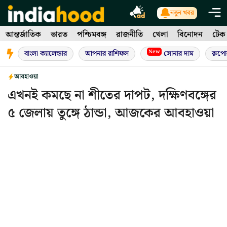
Skip
নতুন খবর
to
আন্তর্জাতিক
ভারত
পশ্চিমবঙ্গ
রাজনীতি
খেলা
বিনোদন
টেক
content
New
বাংলা ক্যালেন্ডার
আপনার রাশিফল
সোনার দাম
রুপো
আবহাওয়া
এখনই কমছে না শীতের দাপট, দক্ষিণবঙ্গের
৫ জেলায় তুঙ্গে ঠান্ডা, আজকের আবহাওয়া