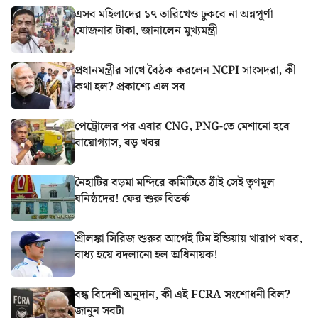
এসব মহিলাদের ১৭ তারিখেও ঢুকবে না অন্নপূর্ণা
যোজনার টাকা, জানালেন মুখ্যমন্ত্রী
প্রধানমন্ত্রীর সাথে বৈঠক করলেন NCPI সাংসদরা, কী
কথা হল? প্রকাশ্যে এল সব
পেট্রোলের পর এবার CNG, PNG-তে মেশানো হবে
বায়োগ্যাস, বড় খবর
নৈহাটির বড়মা মন্দিরে কমিটিতে ঠাঁই সেই তৃণমূল
ঘনিষ্ঠদের! ফের শুরু বিতর্ক
শ্রীলঙ্কা সিরিজ শুরুর আগেই টিম ইন্ডিয়ায় খারাপ খবর,
বাধ্য হয়ে বদলানো হল অধিনায়ক!
বন্ধ বিদেশী অনুদান, কী এই FCRA সংশোধনী বিল?
জানুন সবটা