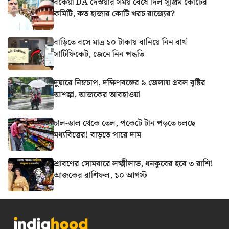
বকেয়া DA দেওয়ার সময় বেঁধে দিল সুপ্রিম কোর্টের
কমিটি, কত হাজার কোটি খরচ রাজ্যের?
বাড়িতে বসে মাত্র ১০ টাকায় বানিয়ে নিন বার্থ
সার্টিফিকেট, জেনে নিন পদ্ধতি
দুয়ারে নিম্নচাপ, দক্ষিণবঙ্গের ৯ জেলায় প্রবল বৃষ্টির
আশঙ্কা, আজকের আবহাওয়া
চাল-ডাল থেকে তেল, পকেটে টান পড়তে চলছে
মধ্যবিত্তের! বাড়তে পারে দাম
শ্রাবণের সোমবারে লক্ষ্মীলাভ, ধনকুবের হবে ৩ রাশি!
আজকের রাশিফল, ১০ আগস্ট