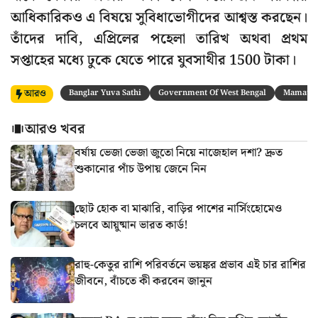
আধিকারিকও এ বিষয়ে সুবিধাভোগীদের আশ্বস্ত করছেন।
তাঁদের দাবি, এপ্রিলের পহেলা তারিখ অথবা প্রথম
সপ্তাহের মধ্যে ঢুকে যেতে পারে যুবসাথীর 1500 টাকা।
আরও
Banglar Yuva Sathi
Government Of West Bengal
Mamata 
আরও খবর
বর্ষায় ভেজা ভেজা জুতো নিয়ে নাজেহাল দশা? দ্রুত
শুকানোর পাঁচ উপায় জেনে নিন
ছোট হোক বা মাঝারি, বাড়ির পাশের নার্সিংহোমেও
চলবে আয়ুষ্মান ভারত কার্ড!
রাহু-কেতুর রাশি পরিবর্তনে ভয়ঙ্কর প্রভাব এই চার রাশির
জীবনে, বাঁচতে কী করবেন জানুন