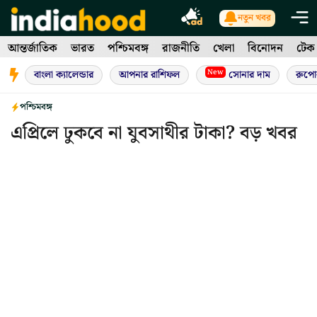
Skip
নতুন খবর
to
আন্তর্জাতিক
ভারত
পশ্চিমবঙ্গ
রাজনীতি
খেলা
বিনোদন
টেক
content
New
বাংলা ক্যালেন্ডার
আপনার রাশিফল
সোনার দাম
রুপো
পশ্চিমবঙ্গ
এপ্রিলে ঢুকবে না যুবসাথীর টাকা? বড় খবর