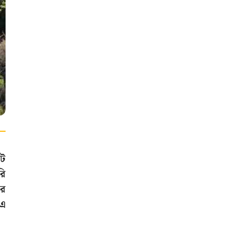
জট
রি
ার
িএ