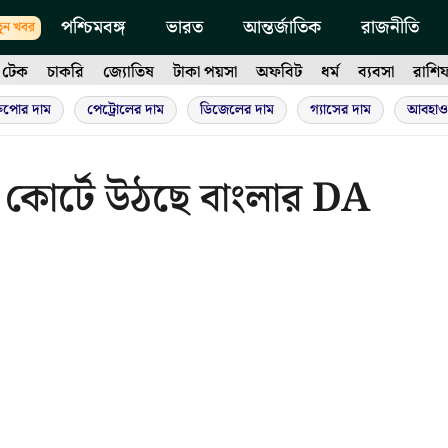
পশ্চিমবঙ্গ
ভারত
আন্তর্জাতিক
রাজনীতি
ুন খবর
টেক
চাকরি
জ্যোতিষ
টাকা পয়সা
অফবিট
ধর্ম
ব্যবসা
রাশি
ুপোর দাম
পেট্রোলের দাম
ডিজেলের দাম
গ্যাসের দাম
আবহাও
িম কোর্টে উঠছে বাংলার DA