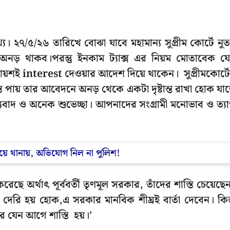
। ২৭/৫/২৬ তারিখে বোঝা যাবে মহামান্য সুপ্রীম কোর্টে নু
ড় থাকব।পরন্তু ইনকাম ট্যাক্স এর নিয়ম মোতাবেক য
প্রায়শই interest দেওয়ার আদেশ দিয়ে থাকেন। সুপ্রীমকোর্ট
তি পায় তার আবেদনে অনড় থেকে একটা দৃষ্টান্ত রাখা হোক যা
ধন্যবাদ ও অনেক শুভেচ্ছা। আপনাদের সংগ্ৰামী মনোভাব ও ত্য
য়ে থানায়, অভিযোগ নিল না পুলিশ!
ে অর্থাৎ পূর্ববর্তী তৃণমূল সরকার, তাঁদের শাস্তি চেয়েছে
েরি হয় হোক,এ সরকার মানবিক শীঘ্রই বার্তা দেবেন। কিন্
র যেন আগে শাস্তি হয়।’