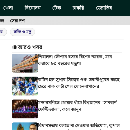
খেলা
বিনোদন
টেক
চাকরি
জ্যোতিষ
ফল
সেরা দশ
য়া
ভক্তি ও মন্ত্র
আরও খবর
শিয়ালদা স্টেশনে বসবে বিশেষ স্মারক, মনে
করাবে ৮০ বছরের যন্ত্রণা
কঠিন হল সুপার সিক্সের পথ! ভবানীপুরের কাছে
হেরে নাক কাটা গেল মোহনবাগানের
মন্দারমণিতে গোয়ার ধাঁচে বিশ্বমানের “সানবার্ন
ফেস্টিভ্যাল”, কবে জানুন
বিধানসভায় বলতে না দেওয়ার অভিযোগ, কুণাল