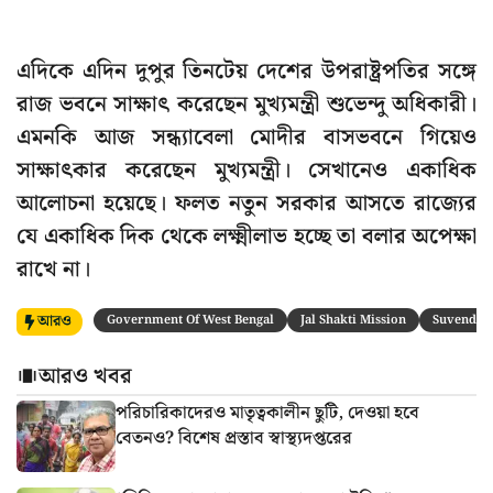
এদিকে এদিন দুপুর তিনটেয় দেশের উপরাষ্ট্রপতির সঙ্গে
রাজ ভবনে সাক্ষাৎ করেছেন মুখ্যমন্ত্রী শুভেন্দু অধিকারী।
এমনকি আজ সন্ধ্যাবেলা মোদীর বাসভবনে গিয়েও
সাক্ষাৎকার করেছেন মুখ্যমন্ত্রী। সেখানেও একাধিক
আলোচনা হয়েছে। ফলত নতুন সরকার আসতে রাজ্যের
যে একাধিক দিক থেকে লক্ষ্মীলাভ হচ্ছে তা বলার অপেক্ষা
রাখে না।
আরও
Government Of West Bengal
Jal Shakti Mission
Suvendu 
আরও খবর
পরিচারিকাদেরও মাতৃত্বকালীন ছুটি, দেওয়া হবে
বেতনও? বিশেষ প্রস্তাব স্বাস্থ্যদপ্তরের