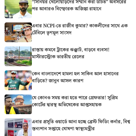
“সিনিয়র খেলোয়াড়দের সম্মান করা উচিত” অবসরের
পর আবারও বিস্ফোরক অজিঙ্কা রাহানে
এবার NCPI-তে রাজীব কুমার? কাকলীদের সাথে এক
টেবিলে তৃণমূল সাংসদ
রাস্তায় কমবে ট্রাকের ঝঞ্ঝাট, বাড়বে ব্যবসা!
মাস্টারস্ট্রোক ভারতীয় রেলের
কেন বাংলাদেশে হামলা হল সাকিব আল হাসানের
বাড়িতে? জানুন আসল কারণ
যে কোনও সময় করা হতে পারে গ্রেফতার! সুপ্রিম
কোর্টের দ্বারস্থ অভিষেকের আপ্তসহায়ক
এবার প্রসূতি ওয়ার্ডে আনা হচ্ছে ব্রেস্ট ফিডিং কর্নার, বিশ্ব
স্তন্যপান সপ্তাহে ঘোষণা স্বাস্থ্যমন্ত্রীর