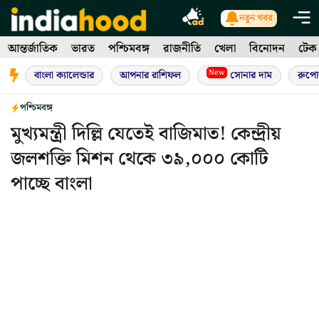
Skip
নতুন খবর
to
আন্তর্জাতিক
ভারত
পশ্চিমবঙ্গ
রাজনীতি
খেলা
বিনোদন
টেক
content
New
বাংলা ক্যালেন্ডার
আপনার রাশিফল
সোনার দাম
রুপো
পশ্চিমবঙ্গ
মুখ্যমন্ত্রী দিল্লি যেতেই বাজিমাত! কেন্দ্রীয়
জলশক্তি মিশন থেকে ৩৯,০০০ কোটি
পাচ্ছে বাংলা