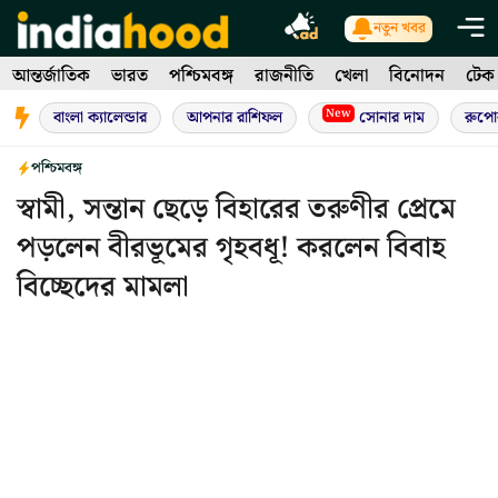
Skip
নতুন খবর
to
আন্তর্জাতিক
ভারত
পশ্চিমবঙ্গ
রাজনীতি
খেলা
বিনোদন
টেক
content
New
বাংলা ক্যালেন্ডার
আপনার রাশিফল
সোনার দাম
রুপো
পশ্চিমবঙ্গ
স্বামী, সন্তান ছেড়ে বিহারের তরুণীর প্রেমে
পড়লেন বীরভূমের গৃহবধূ! করলেন বিবাহ
বিচ্ছেদের মামলা