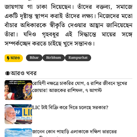
জায়গায় গা ঢাকা দিয়েছেন। তাঁদের বক্তব্য, সমাজে
একটি দৃষ্টান্ত স্থাপন করাই তাঁদের লক্ষ্য। নিজেদের মতো
বাঁচার অধিকারকে স্বীকৃতি দেওয়ার আহ্বান জানিয়েছেন
তাঁরা। যদিও গৃহবধূর এই সিদ্ধান্তে মায়ের সঙ্গে
সম্পর্কচ্ছেদ করতে চাইছে খুদে সন্তানও।
আরও
Bihar
Birbhum
Rampurhat
আরও খবর
রোহিণী নক্ষত্রে চাকরির যোগ, ৫ রাশির জীবনে সুখের
জোয়ার! আজকের রাশিফল, ৭ আগস্ট
LIC টাই বিক্রি করে দিতে চলেছে সরকার?
জানেন কোন পাহাড়ি এলাকাকে দক্ষিণ ভারতের