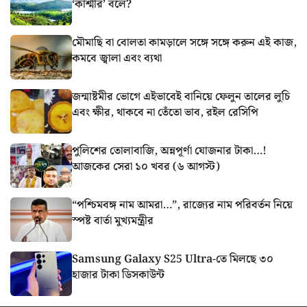
‘কাশ্মীর’ বলে?
মৌমাছি বা বোলতা কামড়ালে সঙ্গে সঙ্গে করুন এই কাজ,
কমবে জ্বালা এবং ব্যথা
জন্মাষ্টমীর ভোগে এইভাবেই বানিয়ে ফেলুন তালের লুচি
এবং ক্ষীর, থাকবে না তেঁতো ভাব, রইল রেসিপি
পুলিশের তোলাবাজি, অন্নপূর্ণা যোজনার টাকা…!
আজকের সেরা ১০ খবর (৬ আগস্ট)
“পশ্চিমবঙ্গ নাম আমরা…”, রাজ্যের নাম পরিবর্তন নিয়ে
স্পষ্ট বার্তা মুখ্যমন্ত্রীর
Samsung Galaxy S25 Ultra-তে মিলছে ৩০
হাজার টাকা ডিসকাউন্ট