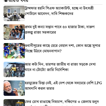
আরও খবর
ট্রান্সফার হয়নি পিএফ অ্যাকাউন্ট, হচ্ছে না উৎসশ্রী
পোর্টালে আবেদন, দাবি শিক্ষকদের
প্রথম দুই কন্যা সন্তান পাবে ৫০ হাজার টাকা, দারুণ
প্রকল্প রাজ্য সরকারের
ভবানীপুরের কাছে হেরে বেহাল দশা, কোন অঙ্কে সুপার
সিক্সে উঠবে মোহনবাগান?
আর কটা দিন, তারপর জাতীয় বা রাজ্য সড়কে দেখা
যাবে না টোটো! জারি নির্দেশিকা
হরমুজের চিন্তা নেই, এই দেশ থেকে সবচেয়ে বেশি LPG
আমদানি করল ভারত
ফের চোখ রাঙাচ্ছে নিম্নচাপ, দক্ষিণের ৩ জেলায় হলুদ