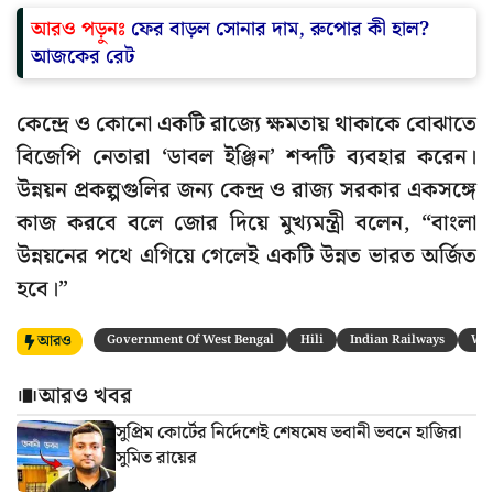
আরও পড়ুনঃ
ফের বাড়ল সোনার দাম, রুপোর কী হাল?
আজকের রেট
কেন্দ্রে ও কোনো একটি রাজ্যে ক্ষমতায় থাকাকে বোঝাতে
বিজেপি নেতারা ‘ডাবল ইঞ্জিন’ শব্দটি ব্যবহার করেন।
উন্নয়ন প্রকল্পগুলির জন্য কেন্দ্র ও রাজ্য সরকার একসঙ্গে
কাজ করবে বলে জোর দিয়ে মুখ্যমন্ত্রী বলেন, “বাংলা
উন্নয়নের পথে এগিয়ে গেলেই একটি উন্নত ভারত অর্জিত
হবে।”
আরও
Government Of West Bengal
Hili
Indian Railways
Wes
আরও খবর
সুপ্রিম কোর্টের নির্দেশেই শেষমেষ ভবানী ভবনে হাজিরা
সুমিত রায়ের