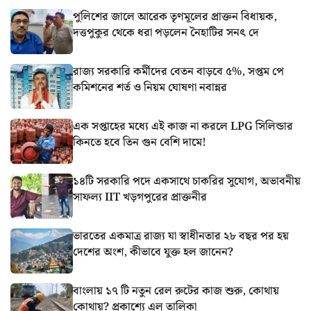
পুলিশের জালে আরেক তৃণমূলের প্রাক্তন বিধায়ক,
দত্তপুকুর থেকে ধরা পড়লেন নৈহাটির সনৎ দে
রাজ্য সরকারি কর্মীদের বেতন বাড়বে ৫%, সপ্তম পে
কমিশনের শর্ত ও নিয়ম ঘোষণা নবান্নর
এক সপ্তাহের মধ্যে এই কাজ না করলে LPG সিলিন্ডার
কিনতে হবে তিন গুন বেশি দামে!
১৪টি সরকারি পদে একসাথে চাকরির সুযোগ, অভাবনীয়
সাফল্য IIT খড়গপুরের প্রাক্তনীর
ভারতের একমাত্র রাজ্য যা স্বাধীনতার ২৮ বছর পর হয়
দেশের অংশ, কীভাবে যুক্ত হল জানেন?
বাংলায় ১৭ টি নতুন রেল রুটের কাজ শুরু, কোথায়
কোথায়? প্রকাশ্যে এল তালিকা