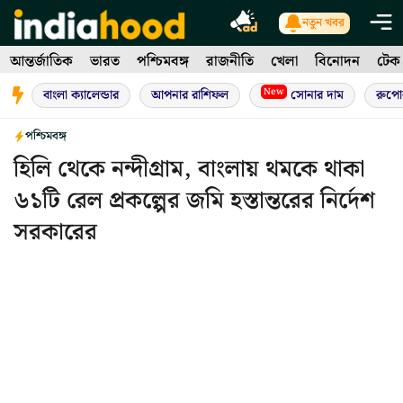
Skip
নতুন খবর
to
আন্তর্জাতিক
ভারত
পশ্চিমবঙ্গ
রাজনীতি
খেলা
বিনোদন
টেক
content
New
বাংলা ক্যালেন্ডার
আপনার রাশিফল
সোনার দাম
রুপো
পশ্চিমবঙ্গ
হিলি থেকে নন্দীগ্রাম, বাংলায় থমকে থাকা
৬১টি রেল প্রকল্পের জমি হস্তান্তরের নির্দেশ
সরকারের