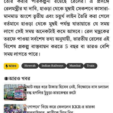
তৈরি করার পরিকল্পনা রয়েছে রেলের। এ প্রসঙ্গে
রেলমন্ত্রীর যা দাবি, হাওড়া থেকে মুম্বাই সেকশনে কাসারা-
মানমাড অংশে তৃতীয় এবং চতুর্থ লাইন তৈরি করা গেলে
বর্তমানে হাওড়া থেকে মুম্বই পর্যন্ত যাতায়াতে যে সময়
লাগে সেই সময় অনেকটাই কমে আসবে। রেল মন্ত্রকের
তরফে পাওয়া সর্বশেষ তথ্য অনুযায়ী, ভারতীয় রেলের এই
বিশেষ প্রকল্প বাস্তবায়ন করতে 5 বছর বা তারও বেশি
সময় লাগতে পারে।
আরও
Howrah
Indian Railways
Mumbai
Train
আরও খবর
আট বছর ধরে টাকার হিসেব নেই, বিক্ষোভে বাস চলাচল
বন্ধ হুগলির চুঁচুড়া-তারকেশ্বর রুটে
‘গোপনে’ বিয়ে করে ফেললেন KKR-র তারকা
অলরাউন্ডার, পাত্রীকে চিনে নিন