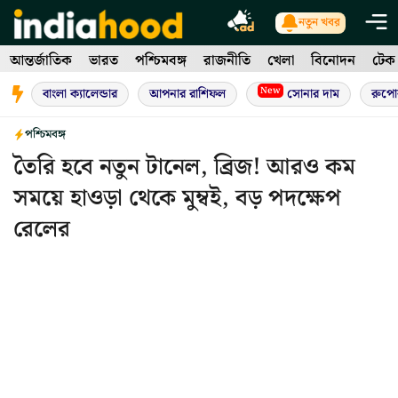
Skip
নতুন খবর
to
আন্তর্জাতিক
ভারত
পশ্চিমবঙ্গ
রাজনীতি
খেলা
বিনোদন
টেক
content
New
বাংলা ক্যালেন্ডার
আপনার রাশিফল
সোনার দাম
রুপো
পশ্চিমবঙ্গ
তৈরি হবে নতুন টানেল, ব্রিজ! আরও কম
সময়ে হাওড়া থেকে মুম্বই, বড় পদক্ষেপ
রেলের