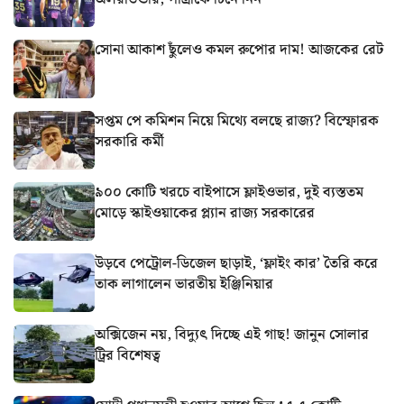
সোনা আকাশ ছুঁলেও কমল রুপোর দাম! আজকের রেট
সপ্তম পে কমিশন নিয়ে মিথ্যে বলছে রাজ্য? বিস্ফোরক
সরকারি কর্মী
৯০০ কোটি খরচে বাইপাসে ফ্লাইওভার, দুই ব্যস্ততম
মোড়ে স্কাইওয়াকের প্ল্যান রাজ্য সরকারের
উড়বে পেট্রোল-ডিজেল ছাড়াই, ‘ফ্লাইং কার’ তৈরি করে
তাক লাগালেন ভারতীয় ইঞ্জিনিয়ার
অক্সিজেন নয়, বিদ্যুৎ দিচ্ছে এই গাছ! জানুন সোলার
ট্রির বিশেষত্ব