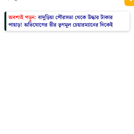
অবশ্যই পড়ুন:
বাদুড়িয়া পৌরসভা থেকে উদ্ধার টাকার
পাহাড়! অভিযোগের তীর তৃণমূল চেয়ারম্যানের দিকেই