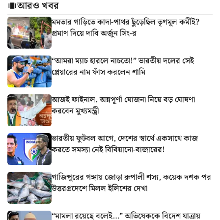
আরও খবর
মমতার গাড়িতে কাদা-পাথর ছুঁড়েছিল তৃণমূল কর্মীই?
প্রমাণ দিয়ে দাবি অর্জুন সিং-র
“আমরা ম্যাচ হারলে নাচতো!” ভারতীয় দলের সেই
প্লেয়ারের নাম ফাঁস করলেন শামি
আজই ফাইনাল, অন্নপূর্ণা যোজনা নিয়ে বড় ঘোষণা
করবেন মুখ্যমন্ত্রী
ভারতীয় ফুটবল আগে, দেশের স্বার্থে একসাথে কাজ
করতে সমস্যা নেই বিবিয়ানো-বাজারের!
গাজিপুরের গঙ্গায় জোড়া রুপালী শস্য, কয়েক দশক পর
উত্তরপ্রদেশে মিলল ইলিশের দেখা
“মামলা রয়েছে বলেই…” অভিষেককে বিদেশ যাত্রায়