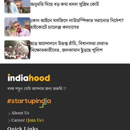
অনুমতি দিয়ে বড় কথা বলল সুপ্রিম কোর্ট
কোন আইনে মসজিদে লাউডস্পিকার সরানোর নির্দেশ?
হাইকোর্টে চ্যালেঞ্জ কল্যাণের
ছাত্র আন্দোলনে উত্তপ্ত রাঁচি, বিধানসভা ঘেরাও
বিক্ষোভকারীদের, জলকামান ছুঁড়ছে পুলিশ
খবর পড়ুন যেটা আপনার জন্য জরুরি !!
About Us
Career
(Join Us)
Quick Links