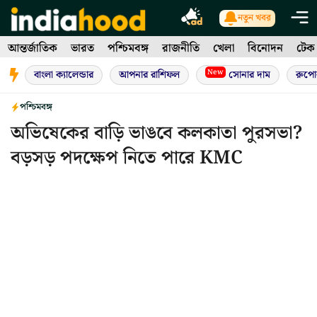
Skip
নতুন খবর
to
আন্তর্জাতিক
ভারত
পশ্চিমবঙ্গ
রাজনীতি
খেলা
বিনোদন
টেক
content
New
বাংলা ক্যালেন্ডার
আপনার রাশিফল
সোনার দাম
রুপো
পশ্চিমবঙ্গ
অভিষেকের বাড়ি ভাঙবে কলকাতা পুরসভা?
বড়সড় পদক্ষেপ নিতে পারে KMC