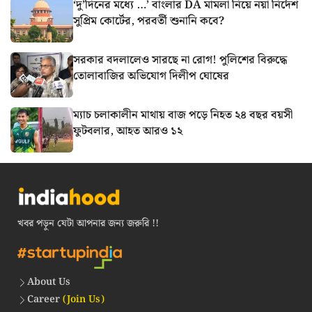
‘দু’দিনের মধ্যে …’ বাংলার DA মামলা নিয়ে নয়া নির্দেশ
সুপ্রিম কোর্টের, পরবর্তী শুনানি কবে?
সরকার বদলালেও সারছে না রোগ! পুলিশের বিরুদ্ধে
তোলাবাজির অভিযোগ দিলীপ ঘোষের
ম্যাচ চলাকালীন মাথায় বাজ পড়ে নিহত ২৪ বছর বয়সী
ফুটবলার, আহত আরও ১২
খবর পড়ুন যেটা আপনার জন্য জরুরি !!
About Us
Career
(Join Us)