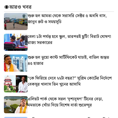
আরও খবর
শুরু হল আমতা থেকে সরাসরি সেক্টর ৫ অবধি বাস,
জানুন রুট ও সময়সূচি
বেলা ১টা পর্যন্ত হবে স্কুল, তারপরই ছুটি! বিরাট ঘোষণা
রাজ্য সরকারের
শুরু হল ভুয়ো কাস্ট সার্টিফিকেট যাচাই, বাতিল অন্তত
৪৫ হাজার
“কে ফিরিয়ে দেবে ২২টা বছর?” সুপ্রিম কোর্টের নির্দেশে
বেকসুর খালাস তিন খুনের আসামি
এলিয়ট পার্ক থেকে সরল ‘দৃশ্যদূষণ’ টিনের বেড়া,
মমতাকে খোঁচা দিয়ে বিশেষ বার্তা শুভেন্দুর