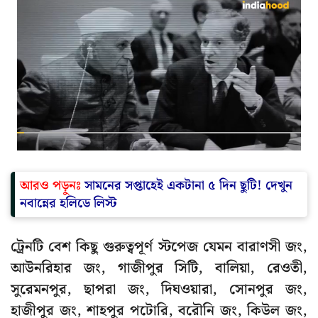
আরও পড়ুনঃ
সামনের সপ্তাহেই একটানা ৫ দিন ছুটি! দেখুন
নবান্নের হলিডে লিস্ট
ট্রেনটি বেশ কিছু গুরুত্বপূর্ণ স্টপেজ যেমন বারাণসী জং,
আউনরিহার জং, গাজীপুর সিটি, বালিয়া, রেওতী,
সুরেমনপুর, ছাপরা জং, দিঘওয়ারা, সোনপুর জং,
হাজীপুর জং, শাহপুর পটোরি, বরৌনি জং, কিউল জং,