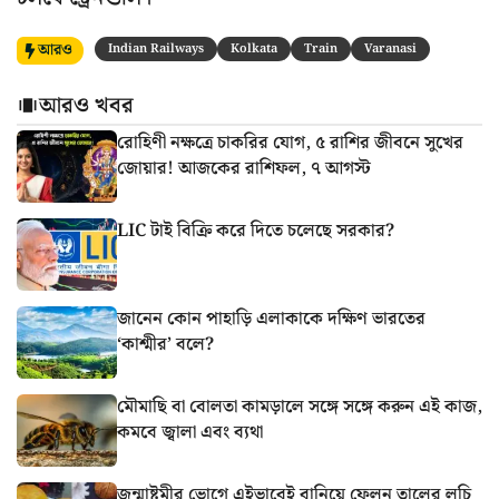
আরও
Indian Railways
Kolkata
Train
Varanasi
আরও খবর
রোহিণী নক্ষত্রে চাকরির যোগ, ৫ রাশির জীবনে সুখের
জোয়ার! আজকের রাশিফল, ৭ আগস্ট
LIC টাই বিক্রি করে দিতে চলেছে সরকার?
জানেন কোন পাহাড়ি এলাকাকে দক্ষিণ ভারতের
‘কাশ্মীর’ বলে?
মৌমাছি বা বোলতা কামড়ালে সঙ্গে সঙ্গে করুন এই কাজ,
কমবে জ্বালা এবং ব্যথা
জন্মাষ্টমীর ভোগে এইভাবেই বানিয়ে ফেলুন তালের লুচি