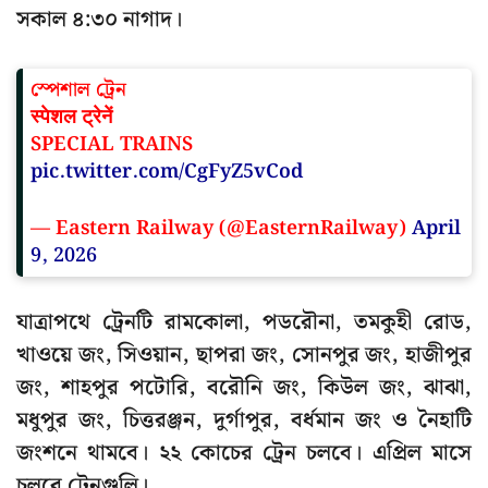
সকাল ৪:৩০ নাগাদ।
স্পেশাল ট্রেন
स्पेशल ट्रेनें
SPECIAL TRAINS
pic.twitter.com/CgFyZ5vCod
— Eastern Railway (@EasternRailway)
April
9, 2026
যাত্রাপথে ট্রেনটি রামকোলা, পডরৌনা, তমকুহী রোড,
খাওয়ে জং, সিওয়ান, ছাপরা জং, সোনপুর জং, হাজীপুর
জং, শাহপুর পটোরি, বরৌনি জং, কিউল জং, ঝাঝা,
মধুপুর জং, চিত্তরঞ্জন, দুর্গাপুর, বর্ধমান জং ও নৈহাটি
জংশনে থামবে। ২২ কোচের ট্রেন চলবে। এপ্রিল মাসে
চলবে ট্রেনগুলি।