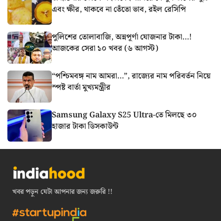
এবং ক্ষীর, থাকবে না তেঁতো ভাব, রইল রেসিপি
পুলিশের তোলাবাজি, অন্নপূর্ণা যোজনার টাকা…!
আজকের সেরা ১০ খবর (৬ আগস্ট)
“পশ্চিমবঙ্গ নাম আমরা…”, রাজ্যের নাম পরিবর্তন নিয়ে
স্পষ্ট বার্তা মুখ্যমন্ত্রীর
Samsung Galaxy S25 Ultra-তে মিলছে ৩০
হাজার টাকা ডিসকাউন্ট
খবর পড়ুন যেটা আপনার জন্য জরুরি !!