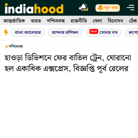
Skip
নতুন খবর
to
আন্তর্জাতিক
ভারত
পশ্চিমবঙ্গ
রাজনীতি
খেলা
বিনোদন
টেক
content
New
বাংলা ক্যালেন্ডার
আপনার রাশিফল
সোনার দাম
রুপো
পশ্চিমবঙ্গ
হাওড়া ডিভিশনে ফের বাতিল ট্রেন, ঘোরানো
হল একাধিক এক্সপ্রেস, বিজ্ঞপ্তি পূর্ব রেলের