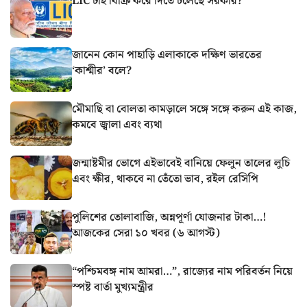
LIC টাই বিক্রি করে দিতে চলেছে সরকার?
জানেন কোন পাহাড়ি এলাকাকে দক্ষিণ ভারতের
‘কাশ্মীর’ বলে?
মৌমাছি বা বোলতা কামড়ালে সঙ্গে সঙ্গে করুন এই কাজ,
কমবে জ্বালা এবং ব্যথা
জন্মাষ্টমীর ভোগে এইভাবেই বানিয়ে ফেলুন তালের লুচি
এবং ক্ষীর, থাকবে না তেঁতো ভাব, রইল রেসিপি
পুলিশের তোলাবাজি, অন্নপূর্ণা যোজনার টাকা…!
আজকের সেরা ১০ খবর (৬ আগস্ট)
“পশ্চিমবঙ্গ নাম আমরা…”, রাজ্যের নাম পরিবর্তন নিয়ে
স্পষ্ট বার্তা মুখ্যমন্ত্রীর