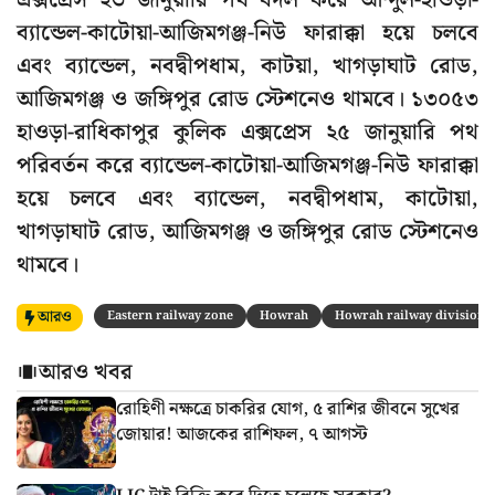
এক্সপ্রেস ২৩ জানুয়ারি পথ বদল করে আন্দুল-হাওড়া-
ব্যান্ডেল-কাটোয়া-আজিমগঞ্জ-নিউ ফারাক্কা হয়ে চলবে
এবং ব্যান্ডেল, নবদ্বীপধাম, কাটয়া, খাগড়াঘাট রোড,
আজিমগঞ্জ ও জঙ্গিপুর রোড স্টেশনেও থামবে। ১৩০৫৩
হাওড়া-রাধিকাপুর কুলিক এক্সপ্রেস ২৫ জানুয়ারি পথ
পরিবর্তন করে ব্যান্ডেল-কাটোয়া-আজিমগঞ্জ-নিউ ফারাক্কা
হয়ে চলবে এবং ব্যান্ডেল, নবদ্বীপধাম, কাটোয়া,
খাগড়াঘাট রোড, আজিমগঞ্জ ও জঙ্গিপুর রোড স্টেশনেও
থামবে।
আরও
Eastern railway zone
Howrah
Howrah railway division
আরও খবর
রোহিণী নক্ষত্রে চাকরির যোগ, ৫ রাশির জীবনে সুখের
জোয়ার! আজকের রাশিফল, ৭ আগস্ট