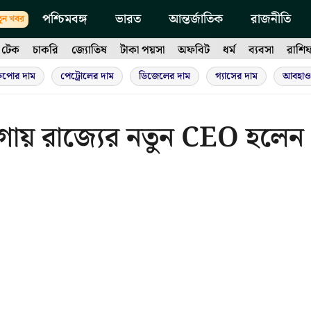
পশ্চিমবঙ্গ
ভারত
আন্তর্জাতিক
রাজনীতি
ুন খবর
টেক
চাকরি
জ্যোতিষ
টাকা পয়সা
অফবিট
ধর্ম
ব্যবসা
রাশি
ুপোর দাম
পেট্রোলের দাম
ডিজেলের দাম
গ্যাসের দাম
আবহাও
ায় রাজ্যের নতুন CEO হলেন