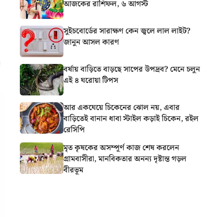
আজকের রাশিফল, ৬ আগস্ট
সুইচবোর্ডের সারাক্ষণ কেন জ্বলে লাল লাইট?
জানুন আসল কারণ
বর্ষায় বাড়িতে বাড়ছে সাপের উপদ্রব? মেনে চলুন
এই ৪ ঘরোয়া টিপস
আর একঘেয়ে চিকেনের ঝোল নয়, এবার
বাড়িতেই বানান ধাবা স্টাইল কড়াই চিকেন, রইল
রেসিপি
মৃত কৃষকের অসম্পূর্ণ কাজ শেষ করলেন
গ্রামবাসীরা, মানবিকতার অনন্য দৃষ্টান্ত গড়ল
বীরভূম