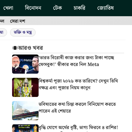
খেলা
বিনোদন
টেক
চাকরি
জ্যোতিষ
ফল
সেরা দশ
য়া
ভক্তি ও মন্ত্র
আরও খবর
‘ভারত বিরোধী কাজ করার জন্য টাকা পাচ্ছে
ফেসবুক!’ স্বীকার করে নিল Meta
বিশ্বকর্মা পূজা ২০২৬ কত তারিখে? দেখুন তিথি
নক্ষত্র এবং পূজার নিয়ম কানুন
ভবিষ্যতের কথা চিন্তা করলে বিনিয়োগ করতে
পারেন এই শেয়ারে
বৃদ্ধি যোগে অর্থের বৃষ্টি, ভাগ্য ফিরবে ৪ রাশির!