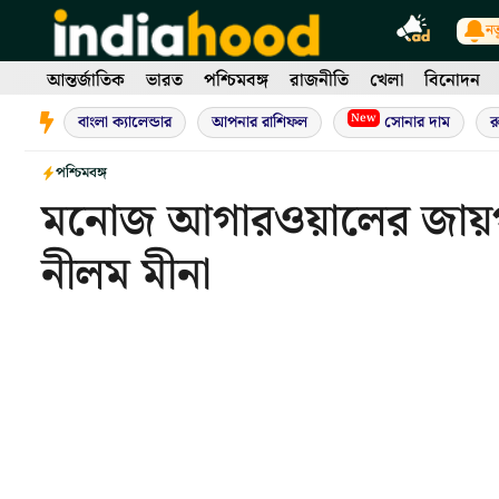
Skip
নত
to
content
আন্তর্জাতিক
ভারত
পশ্চিমবঙ্গ
রাজনীতি
খেলা
বিনোদন
New
বাংলা ক্যালেন্ডার
আপনার রাশিফল
সোনার দাম
র
পশ্চিমবঙ্গ
মনোজ আগারওয়ালের জায়গ
নীলম মীনা