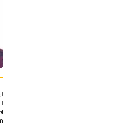
ে।
)।
ার
am