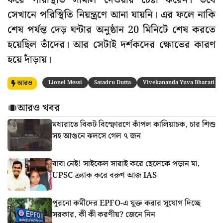
করে পরিস্থিতি সামাল দেওয়ার চেষ্টা করেন। তবে
সেখানে পরিস্থিতি নিয়ন্ত্রণে আনা যায়নি। এর ফলে নাকি
শেষ পর্যন্ত দেড় ঘন্টার অনুষ্ঠান 20 মিনিটে শেষ করতে
হয়েছিল তাঁদের। আর সেটাই দর্শকদের ক্ষোভের কারণ
হয়ে দাঁড়ায়।
আরও
Lionel Messi
Satadru Dutta
Vivekananda Yuva Bharati K
আরও খবর
মধ্যরাতে বিকট বিস্ফোরণে কাঁপল কালিয়াচক, চার শিশু
সহ আগুনে ঝলসে গেল ৭ জন
বাবা নেই! সাইকেল সারাই করে ছেলেকে পড়ান মা,
UPSC ক্র্যাক করে বরুণ আজ IAS
পুরনো কর্মীদের EPFO-এ যুক্ত করার সুযোগ দিচ্ছে
সরকার, কী কী করণীয়? জেনে নিন