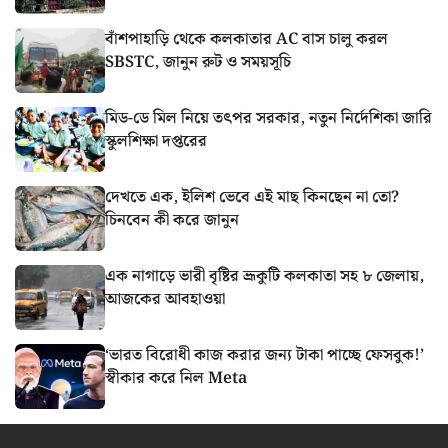
বাঁশপাহাড়ি থেকে কলকাতার AC বাস চালু করল
SBSTC, জানুন রুট ও সময়সূচি
মিড-ডে মিল নিয়ে তৎপর সরকার, নতুন নির্দেশিকা জারি
স্কুলশিক্ষা দপ্তরের
দেখতে এক, ইলিশ ভেবে এই মাছ কিনছেন না তো?
চিনবেন কী করে জানুন
এক নাগাড়ে ভারী বৃষ্টির ভ্রূকুটি কলকাতা সহ ৮ জেলায়,
আজকের আবহাওয়া
‘ভারত বিরোধী কাজ করার জন্য টাকা পাচ্ছে ফেসবুক!’
স্বীকার করে নিল Meta