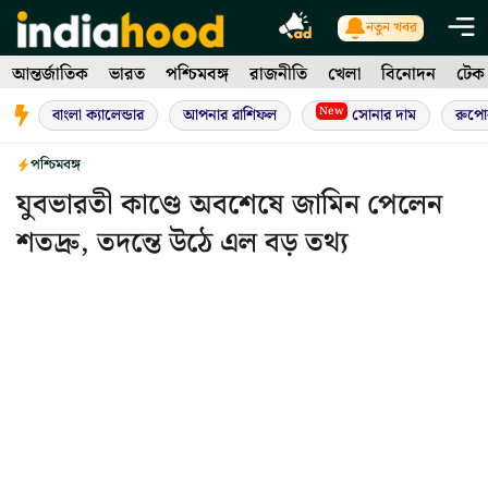
Skip
নতুন খবর
to
আন্তর্জাতিক
ভারত
পশ্চিমবঙ্গ
রাজনীতি
খেলা
বিনোদন
টেক
content
New
বাংলা ক্যালেন্ডার
আপনার রাশিফল
সোনার দাম
রুপো
পশ্চিমবঙ্গ
যুবভারতী কাণ্ডে অবশেষে জামিন পেলেন
শতদ্রু, তদন্তে উঠে এল বড় তথ্য