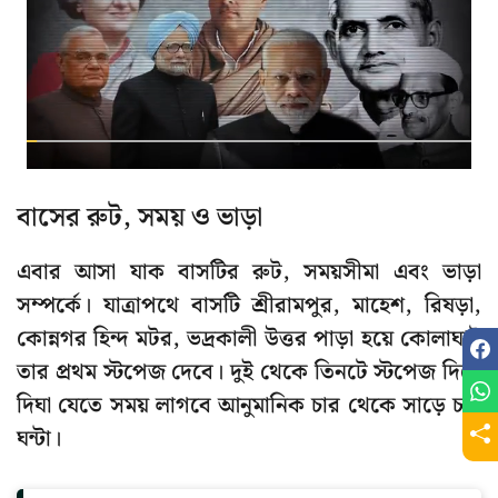
বাসের রুট, সময় ও ভাড়া
এবার আসা যাক বাসটির রুট, সময়সীমা এবং ভাড়া
সম্পর্কে। যাত্রাপথে বাসটি শ্রীরামপুর, মাহেশ, রিষড়া,
কোন্নগর হিন্দ মটর, ভদ্রকালী উত্তর পাড়া হয়ে কোলাঘাট
তার প্রথম স্টপেজ দেবে। দুই থেকে তিনটে স্টপেজ দিয়ে
দিঘা যেতে সময় লাগবে আনুমানিক চার থেকে সাড়ে চার
ঘন্টা।