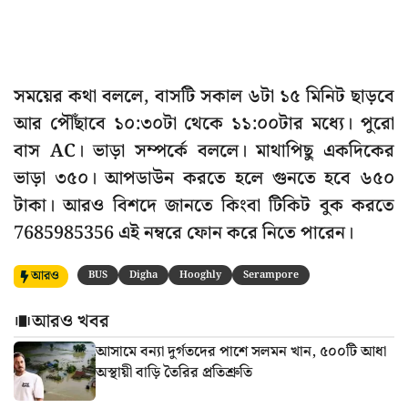
সময়ের কথা বললে, বাসটি সকাল ৬টা ১৫ মিনিট ছাড়বে
আর পৌঁছাবে ১০:৩০টা থেকে ১১:০০টার মধ্যে। পুরো
বাস AC। ভাড়া সম্পর্কে বললে। মাথাপিছু একদিকের
ভাড়া ৩৫০। আপডাউন করতে হলে গুনতে হবে ৬৫০
টাকা। আরও বিশদে জানতে কিংবা টিকিট বুক করতে
7685985356 এই নম্বরে ফোন করে নিতে পারেন।
আরও
BUS
Digha
Hooghly
Serampore
আরও খবর
আসামে বন্যা দুর্গতদের পাশে সলমন খান, ৫০০টি আধা
অস্থায়ী বাড়ি তৈরির প্রতিশ্রুতি