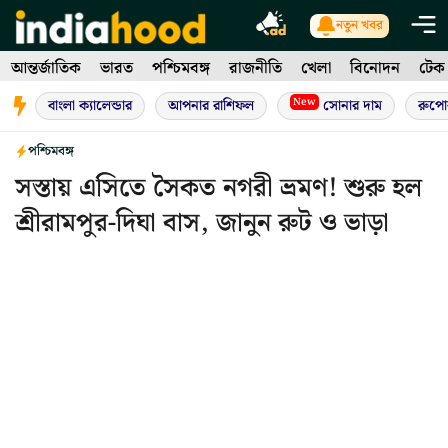
Skip
নতুন খবর
to
আন্তর্জাতিক
ভারত
পশ্চিমবঙ্গ
রাজনীতি
খেলা
বিনোদন
টেক
content
New
বাংলা ক্যালেন্ডার
আপনার রাশিফল
সোনার দাম
রুপো
পশ্চিমবঙ্গ
সস্তায় এসিতে সৈকত নগরী ভ্রমণ! শুরু হল
শ্রীরামপুর-দিঘা বাস, জানুন রুট ও ভাড়া