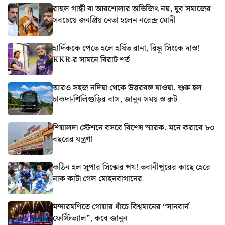
রাহুল গান্ধী বা আরশোলার অভিজিৎ নয়, যুব সমাজের
সবচেয়ে জনপ্রিয় নেতা হলেন নরেন্দ্র মোদী
হার্দিককে পেতে হলে হর্ষিত রানা, রিঙ্কু সিংকে দাও!
KKR-র সামনে বিরাট শর্ত
আরও সহজ নদিয়া থেকে উত্তরবঙ্গ যাওয়া, শুরু হল
চাকদা-শিলিগুড়ির বাস, জানুন সময় ও রুট
শিয়ালদা স্টেশনে বসবে বিশেষ স্মারক, মনে করাবে ৮০
বছরের যন্ত্রণা
কঠিন হল সুপার সিক্সের পথ! ভবানীপুরের কাছে হেরে
নাক কাটা গেল মোহনবাগানের
মন্দারমণিতে গোয়ার ধাঁচে বিশ্বমানের “সানবার্ন
ফেস্টিভ্যাল”, কবে জানুন