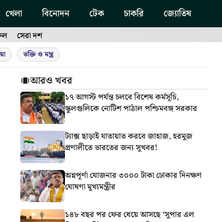
খেলা
বিনোদন
টেক
চাকরি
জ্যোতিষ
ফল
সেরা দশ
য়া
ভক্তি ও মন্ত্র
আরও খবর
১৭ আগস্ট পর্যন্ত চলবে বিশেষ কর্মসূচি,
স্কুলগুলিকে নোটিশ পাঠাল পশ্চিমবঙ্গ সরকার
ট্যাক্স ছাড়াই যাতায়াত করবে জাহাজ, হরমুজ
প্রণালীতে ভারতের জন্য সুখবর!
অন্নপূর্ণা যোজনার ৩০০০ টাকা ঢোকার দিনক্ষণ
ঘোষণা মুখ্যমন্ত্রীর
১৪৮ বছর পর ফের ধেয়ে আসছে ‘সুপার এল