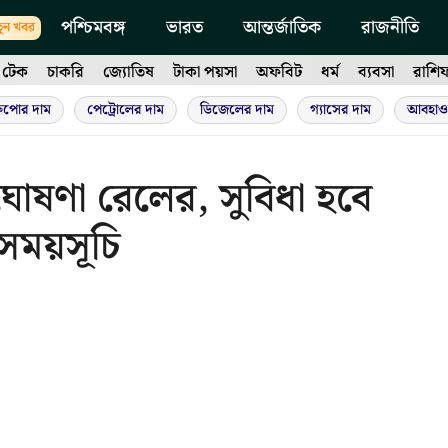
পশ্চিমবঙ্গ
ভারত
আন্তর্জাতিক
রাজনীতি
ুন খবর
টেক
চাকরি
জ্যোতিষ
টাকা পয়সা
অফবিট
ধর্ম
ব্যবসা
রাশি
ুপোর দাম
পেট্রোলের দাম
ডিজেলের দাম
গ্যাসের দাম
আবহাও
 ঘোষণা রেলের, সুবিধা হবে
 সময়সূচি