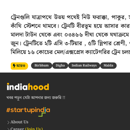
ট্রেনগুলি যাত্রাপথে উভয় পথেই নিউ ফরাক্কা, পাকুর,
কাঁথি স্টেশনে থামবে। ট্রেনটি বীরভূম হয়ে আসার কা
মালদা টাউন থেকে এবং ০৩৪৬৬ দীঘা থেকে যথাক্রমে 
জুন। ট্রেনটিতে ২টি এসি ৩-টিয়ার , ৫টি স্লিপার শ্
মিলিয়ে ১৬ কোচের মেল/এক্সপ্রেস ক্যাটেগরির ট্রেন চল
আরও
Birbhum
Digha
Indian Railways
Malda
খবর পড়ুন যেটা আপনার জন্য জরুরি !!
About Us
Career
(Join Us)