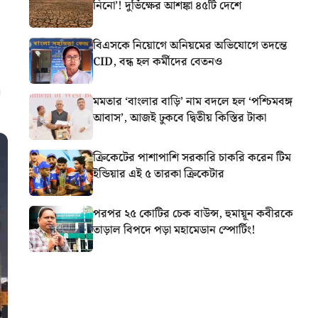
নিনো’! দুর্ভিক্ষের আশঙ্কা ৪৫টি দেশে
বিএসকে নিয়োগে অনিয়মের অভিযোগে তদন্তে
CID, বন্ধ হল কর্মীদের বেতনও
মমতার ‘বাংলার বাড়ি’ নাম বদলে হল ‘পশ্চিমবঙ্গ
আবাস’, আজই ঢুকবে দ্বিতীয় কিস্তির টাকা
ক্রিকেটের পাশাপাশি সরকারি চাকরি করেন টিম
ইন্ডিয়ার এই ৫ তারকা ক্রিকেটার
পরপর ২৫ কোটির চেক বাউন্স, হুমায়ূন কবীরকে
তাড়াল বিপদে পড়া মহামেডান স্পোর্টিং!