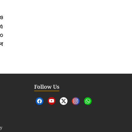
 ও
৬৫
২০
সব
Follow Us
cy