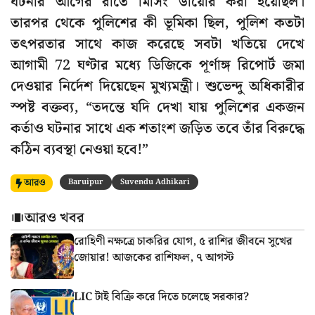
ঘটনার আগের রাতে মিসিং ডায়েরি করা হয়েছিল।
তারপর থেকে পুলিশের কী ভূমিকা ছিল, পুলিশ কতটা
তৎপরতার সাথে কাজ করেছে সবটা খতিয়ে দেখে
আগামী 72 ঘণ্টার মধ্যে ডিজিকে পূর্ণাঙ্গ রিপোর্ট জমা
দেওয়ার নির্দেশ দিয়েছেন মুখ্যমন্ত্রী। শুভেন্দু অধিকারীর
স্পষ্ট বক্তব্য, “তদন্তে যদি দেখা যায় পুলিশের একজন
কর্তাও ঘটনার সাথে এক শতাংশ জড়িত তবে তাঁর বিরুদ্ধে
কঠিন ব্যবস্থা নেওয়া হবে!”
আরও
Baruipur
Suvendu Adhikari
আরও খবর
রোহিণী নক্ষত্রে চাকরির যোগ, ৫ রাশির জীবনে সুখের
জোয়ার! আজকের রাশিফল, ৭ আগস্ট
LIC টাই বিক্রি করে দিতে চলেছে সরকার?