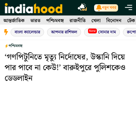
Skip
নতুন খবর
to
আন্তর্জাতিক
ভারত
পশ্চিমবঙ্গ
রাজনীতি
খেলা
বিনোদন
টেক
content
New
বাংলা ক্যালেন্ডার
আপনার রাশিফল
সোনার দাম
রুপো
পশ্চিমবঙ্গ
‘গণপিটুনিতে মৃত্যু নির্দোষের, উস্কানি দিয়ে
পার পাবে না কেউ!’ বারুইপুরে পুলিশকেও
ডেডলাইন