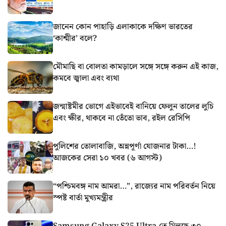
জানেন কোন পাহাড়ি এলাকাকে দক্ষিণ ভারতের
‘কাশ্মীর’ বলে?
মৌমাছি বা বোলতা কামড়ালে সঙ্গে সঙ্গে করুন এই কাজ,
কমবে জ্বালা এবং ব্যথা
জন্মাষ্টমীর ভোগে এইভাবেই বানিয়ে ফেলুন তালের লুচি
এবং ক্ষীর, থাকবে না তেঁতো ভাব, রইল রেসিপি
পুলিশের তোলাবাজি, অন্নপূর্ণা যোজনার টাকা…!
আজকের সেরা ১০ খবর (৬ আগস্ট)
“পশ্চিমবঙ্গ নাম আমরা…”, রাজ্যের নাম পরিবর্তন নিয়ে
স্পষ্ট বার্তা মুখ্যমন্ত্রীর