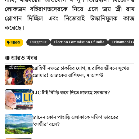
দাবি, মারধরের অভিযোগ সম্পূর্ণ ভিত্তিহীন। বিজেপির
লোকজন বহিরাগতদেরকে নিয়ে এসে জয় শ্রী রাম
শ্লোগান দিচ্ছিল এবং নিজেরাই উস্কানিমূলক কাজ
করেছে।
আরও
Durgapur
Election Commission Of India
Trinamool Cong
আরও খবর
রোহিণী নক্ষত্রে চাকরির যোগ, ৫ রাশির জীবনে সুখের
জোয়ার! আজকের রাশিফল, ৭ আগস্ট
LIC টাই বিক্রি করে দিতে চলেছে সরকার?
জানেন কোন পাহাড়ি এলাকাকে দক্ষিণ ভারতের
‘কাশ্মীর’ বলে?