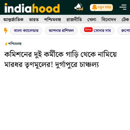
Skip
নতুন খবর
to
আন্তর্জাতিক
ভারত
পশ্চিমবঙ্গ
রাজনীতি
খেলা
বিনোদন
টেক
content
New
বাংলা ক্যালেন্ডার
আপনার রাশিফল
সোনার দাম
রুপো
পশ্চিমবঙ্গ
কমিশনের দুই কর্মীকে গাড়ি থেকে নামিয়ে
মারধর তৃণমূলের! দুর্গাপুরে চাঞ্চল্য