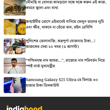
মৌমাছি বা বোলতা কামড়ালে সঙ্গে সঙ্গে করুন এই কাজ,
কমবে জ্বালা এবং ব্যথা
জন্মাষ্টমীর ভোগে এইভাবেই বানিয়ে ফেলুন তালের লুচি
এবং ক্ষীর, থাকবে না তেঁতো ভাব, রইল রেসিপি
পুলিশের তোলাবাজি, অন্নপূর্ণা যোজনার টাকা…!
আজকের সেরা ১০ খবর (৬ আগস্ট)
“পশ্চিমবঙ্গ নাম আমরা…”, রাজ্যের নাম পরিবর্তন নিয়ে
স্পষ্ট বার্তা মুখ্যমন্ত্রীর
Samsung Galaxy S25 Ultra-তে মিলছে ৩০
হাজার টাকা ডিসকাউন্ট