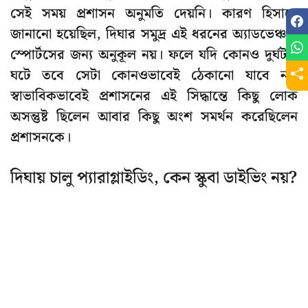
সেই সময় প্রশাসন অনুমতি দেয়নি। কারণ হিসাবে
জানানো হয়েছিল, দিঘার সমুদ্র এই ধরনের অ্যাডভেঞ্চার
স্পোর্টসের জন্য অনুকূল নয়। ফলে যদি কোনও দুর্ঘটনা
ঘটে তবে সেটা কোনওভাবেই ঠেকানো যাবে না।
স্বাভাবিকভাবেই প্রশাসনের এই সিদ্ধান্তে কিছু লোক
অসন্তুষ্ট ছিলেন আবার কিছু অংশ সমর্থন করেছিলেন
প্রশাসনকে।
দিঘায় চালু প্যারাগ্লাইডিং, কেন স্কুবা ডাইভিং নয়?