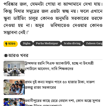
পরিষ্কার জল, যেমনটা গোয়া বা আন্দামানে দেখা যায়।
কিন্তু দিঘার সমুদ্রের জল এতটা স্বচ্ছ নয়। ফলে এখানে
স্কুবা ডাইভিং চালুর কোনও অনুমতি সরকারের তরফে
দেওয়া হয় না। অদূর ভবিষ্যতেও দেওয়ার কোনও
সম্ভাবনা নেই।’
আরও
Digha
Purba Medinipur
Scuba diving
Zubeen Garg
আরও খবর
ট্রান্সফার হয়নি পিএফ অ্যাকাউন্ট, হচ্ছে না উৎসশ্রী
পোর্টালে আবেদন, দাবি শিক্ষকদের
প্রথম দুই কন্যা সন্তান পাবে ৫০ হাজার টাকা, দারুণ
প্রকল্প রাজ্য সরকারের
ভবানীপুরের কাছে হেরে বেহাল দশা, কোন অঙ্কে সুপার