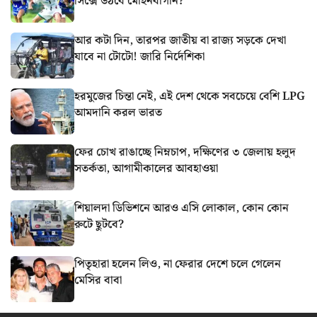
সিক্সে উঠবে মোহনবাগান?
আর কটা দিন, তারপর জাতীয় বা রাজ্য সড়কে দেখা
যাবে না টোটো! জারি নির্দেশিকা
হরমুজের চিন্তা নেই, এই দেশ থেকে সবচেয়ে বেশি LPG
আমদানি করল ভারত
ফের চোখ রাঙাচ্ছে নিম্নচাপ, দক্ষিণের ৩ জেলায় হলুদ
সতর্কতা, আগামীকালের আবহাওয়া
শিয়ালদা ডিভিশনে আরও এসি লোকাল, কোন কোন
রুটে ছুটবে?
পিতৃহারা হলেন লিও, না ফেরার দেশে চলে গেলেন
মেসির বাবা