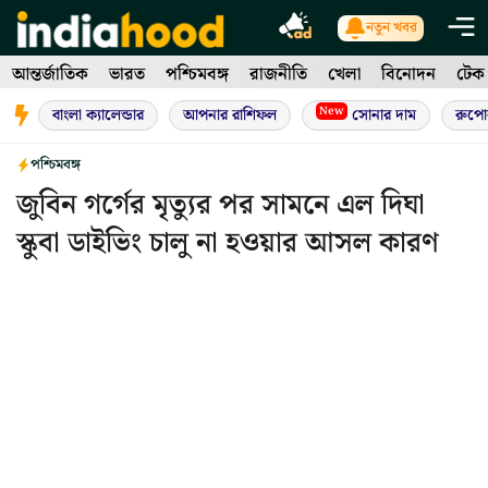
Skip
নতুন খবর
to
আন্তর্জাতিক
ভারত
পশ্চিমবঙ্গ
রাজনীতি
খেলা
বিনোদন
টেক
content
New
বাংলা ক্যালেন্ডার
আপনার রাশিফল
সোনার দাম
রুপো
পশ্চিমবঙ্গ
জুবিন গর্গের মৃত্যুর পর সামনে এল দিঘা
স্কুবা ডাইভিং চালু না হওয়ার আসল কারণ