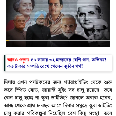
আরও পড়ুনঃ
৪০ ভাষায় ৩২ হাজারের বেশি গান, অভিনয়!
কত টাকার সম্পত্তি রেখে গেলেন জুবিন গর্গ?
দিঘায় এখন পর্যটকদের জন্য প্যারাগ্লাইডিং থেকে শুরু
করে স্পিড বোড, জায়ান্ট সুইং সব চালু রয়েছে। তবে
কেন চালু হচ্ছে না স্কুবা ডাইভিং? জানলে অবাক হবেন,
আজ থেকে প্রায় ৮ বছর আগে দিঘার সমুদ্রে স্কুবা ডাইভিং
চালু করার পরিকল্পনা নিয়েছিল বেশ কিছু সংস্থা। তবে