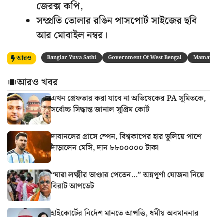
জেরক্স কপি,
সম্প্রতি তোলার রঙিন পাসপোর্ট সাইজের ছবি
আর মোবাইল নম্বর।
আরও
Banglar Yuva Sathi
Government Of West Bengal
Mamata 
আরও খবর
এখন গ্রেফতার করা যাবে না অভিষেকের PA সুমিতকে,
সর্বোচ্চ সিদ্ধান্ত জানাল সুপ্রিম কোর্ট
দাবানলের গ্রাসে স্পেন, বিশ্বকাপের হার ভুলিয়ে পাশে
দাঁড়ালেন মেসি, দান ৮৮০০০০০ টাকা
“যারা লক্ষ্মীর ভাণ্ডার পেতেন…” অন্নপূর্ণা যোজনা নিয়ে
বিরাট আপডেট
হাইকোর্টের নির্দেশ মানতে আপত্তি, ধর্মীয় অবমাননার