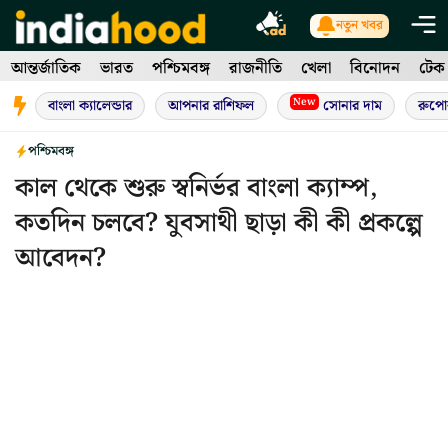
Skip
নতুন খবর
to
আন্তর্জাতিক
ভারত
পশ্চিমবঙ্গ
রাজনীতি
খেলা
বিনোদন
টেক
content
New
বাংলা ক্যালেন্ডার
আপনার রাশিফল
সোনার দাম
রুপো
পশ্চিমবঙ্গ
কাল থেকে শুরু স্বনির্ভর বাংলা ক্যাম্প,
কতদিন চলবে? যুবসাথী ছাড়া কী কী প্রকল্পে
আবেদন?