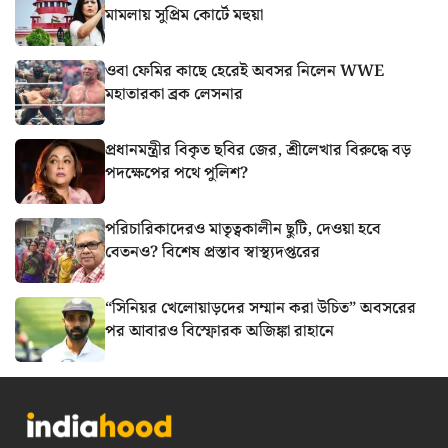
মামলায় সুপ্রিম কোর্টে মহুয়া
ওবা ফেমির কাছে হেরেই অবসর নিলেন WWE
মহাতারকা ব্রক লেসনার
প্রধানমন্ত্রীর বিকৃত ছবির জের, শ্রীলেখার বিরুদ্ধে বড়
পদক্ষেপের পথে পুলিশ?
পরিচারিকাদেরও মাতৃত্বকালীন ছুটি, দেওয়া হবে
বেতনও? বিশেষ প্রস্তাব স্বাস্থ্যদপ্তরের
“সিনিয়র খেলোয়াড়দের সম্মান করা উচিত” অবসরের
পর আবারও বিস্ফোরক অজিঙ্কা রাহানে