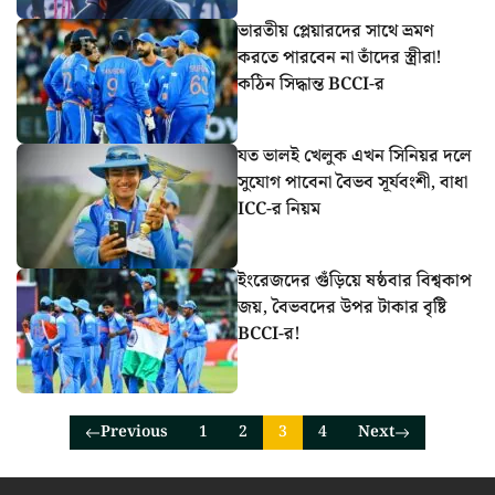
ভারতীয় প্লেয়ারদের সাথে ভ্রমণ
করতে পারবেন না তাঁদের স্ত্রীরা!
কঠিন সিদ্ধান্ত BCCI-র
যত ভালই খেলুক এখন সিনিয়র দলে
সুযোগ পাবেনা বৈভব সূর্যবংশী, বাধা
ICC-র নিয়ম
ইংরেজদের গুঁড়িয়ে ষষ্ঠবার বিশ্বকাপ
জয়, বৈভবদের উপর টাকার বৃষ্টি
BCCI-র!
Previous
1
2
3
4
Next