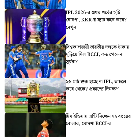
IPL 2026-র প্রথম পর্বের সূচি
ঘোষণা, KKR-র ম্যাচ কবে কবে?
দেখুন
বিশ্বকাপজয়ী ভারতীয় দলকে টাকায়
মুড়িয়ে দিল BCCI, কত পেলেন
সূর্যরা?
২৬ মার্চ শুরু হচ্ছে না IPL, তাহলে
কবে থেকে? প্রকাশ্যে দিনক্ষণ
টিম ইন্ডিয়ায় এন্ট্রি নিচ্ছেন ২২ বছরের
বোলার, ঘোষণা BCCI-র