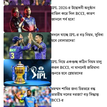
IPL 2026-র উদ্বোধনী অনুষ্ঠান
বাতিল করে দিল BCCI, কারণ
জানলে গর্ব হবে!
বদলে যাচ্ছে IPL-র বড় নিয়ম, সুবিধা
হবে বোলারদের!
IPL নিয়ে একগুচ্ছ কঠিন নিয়ম চালু
করল BCCI, না মানলেই জরিমানা
গুনতে হবে প্লেয়ারদের
মহম্মদ শামির জন্য চিরতরে বন্ধ
ভারতীয় দলের দরজা? বড় সিদ্ধান্ত
BCCI-র