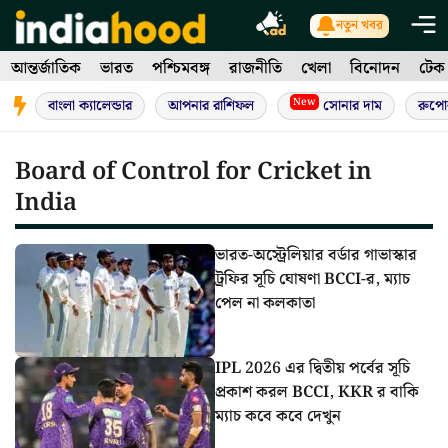
Skip
নতুন খবর
to
আন্তর্জাতিক
ভারত
পশ্চিমবঙ্গ
রাজনীতি
খেলা
বিনোদন
টেক
content
New
বাংলা ক্যালেন্ডার
আপনার রাশিফল
সোনার দাম
রুপো
Board of Control for Cricket in
India
ভারত-অস্ট্রেলিয়ার বর্ডার গাভাস্কার
ট্রফির সূচি ঘোষণা BCCI-র, ম্যাচ
পেল না কলকাতা
IPL 2026 এর দ্বিতীয় পর্বের সূচি
প্রকাশ করল BCCI, KKR র বাকি
ম্যাচ কবে কবে দেখুন