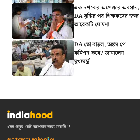
এক দশকের অপেক্ষার অবসান,
DA বৃদ্ধির পর শিক্ষকদের জন্য
আরেকটি ঘোষণা
DA তো বাড়ল, অষ্টম পে
কমিশন কবে? জানালেন
মুখ্যমন্ত্রী
খবর পড়ুন যেটা আপনার জন্য জরুরি !!