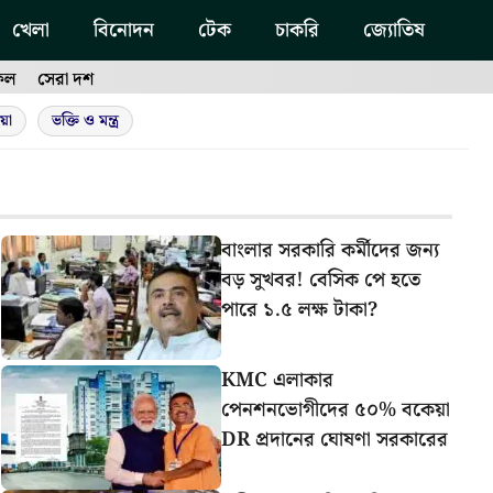
খেলা
বিনোদন
টেক
চাকরি
জ্যোতিষ
ফল
সেরা দশ
য়া
ভক্তি ও মন্ত্র
বাংলার সরকারি কর্মীদের জন্য
বড় সুখবর! বেসিক পে হতে
পারে ১.৫ লক্ষ টাকা?
KMC এলাকার
পেনশনভোগীদের ৫০% বকেয়া
DR প্রদানের ঘোষণা সরকারের