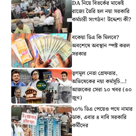
DA নিয়ে বিতর্কের মাঝেই
রাজ্যে তৈরি হল নয়া সরকারি
কর্মচারী সংগঠন! উদ্দেশ্য কী?
বকেয়া ডিএ কি মিলবে?
অবশেষে অবস্থান স্পষ্ট করল
সরকার
তৃণমূল নেতা গ্রেফতার,
অভিষেকের নয়া কর্মসূচি…!
আজকের সেরা ১০ খবর (৩০
জুন)
২০% ডিএ পেয়েও পথে নামার
ডাক, এবার ৪ দাবি সরকারি
কর্মীদের