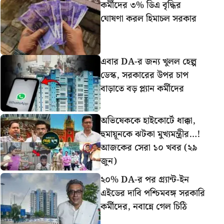
কর্মীদের ৩% ডিএ বৃদ্ধির
ঘোষণা করল হিমাচল সরকার
এবার DA-র জন্য খুলল হেল্প
ডেস্ক, সরকারের উপর চাপ
বাড়াতে বড় প্ল্যান কর্মীদের
অভিষেককে হাইকোর্টে ধাক্কা,
হুমায়ূনকে ঝটকা মুখ্যমন্ত্রীর…!
আজকের সেরা ১০ খবর (২৯
জুন)
২০% DA-র পর গ্র্যান্ট-ইন
এইডের দাবি পশ্চিমবঙ্গ সরকারি
কর্মীদের, নবান্নে গেল চিঠি