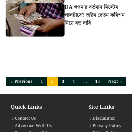
DA গণনার বর্তমান সিস্টেম
পালটাবে? অষ্টম বেতন কমিশন
নিয়ে বড় দাবি
Previous
1
2
3
4
…
15
Next
Quick Links
Site Links
Contact Us
Disclaimer
Advertise With Us
Privacy Policy