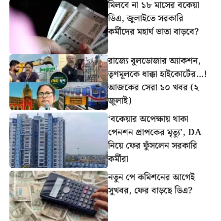
মিলবে না ১৮ মাসের বকেয়া
ডিএ, জুলাইতে সরকারি
কর্মীদের মহার্ঘ ভাতা বাড়বে?
রাজ্যে বুলডোজার অ্যাকশন,
তৃণমূলকে ধাক্কা হাইকোর্টের…!
আজকের সেরা ১০ খবর (২
জুলাই)
‘বকেয়ার অপেক্ষায় থাকা
পেনশন প্রাপকের মৃত্যু’, DA
নিয়ে ফের ফুঁসলেন সরকারি
কর্মীরা
নতুন পে কমিশনের আগেই
সুখবর, ফের বাড়ছে ডিএ?