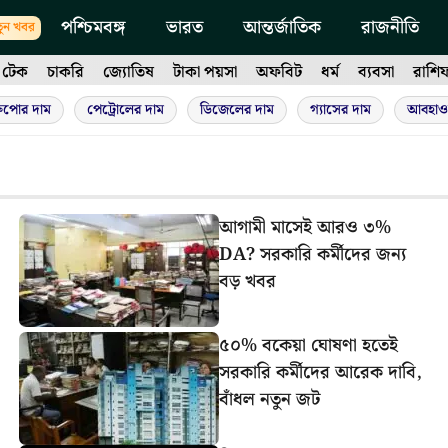
পশ্চিমবঙ্গ
ভারত
আন্তর্জাতিক
রাজনীতি
ুন খবর
টেক
চাকরি
জ্যোতিষ
টাকা পয়সা
অফবিট
ধর্ম
ব্যবসা
রাশি
ুপোর দাম
পেট্রোলের দাম
ডিজেলের দাম
গ্যাসের দাম
আবহাও
আগামী মাসেই আরও ৩%
DA? সরকারি কর্মীদের জন্য
বড় খবর
৫০% বকেয়া ঘোষণা হতেই
সরকারি কর্মীদের আরেক দাবি,
বাঁধল নতুন জট