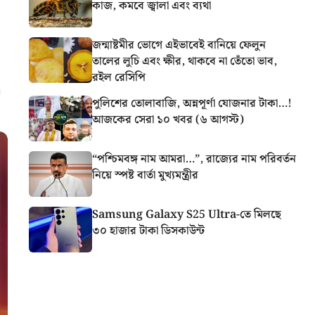
কাজ, কমবে জ্বালা এবং ব্যথা
জন্মাষ্টমীর ভোগে এইভাবেই বানিয়ে ফেলুন
তালের লুচি এবং ক্ষীর, থাকবে না তেঁতো ভাব,
রইল রেসিপি
পুলিশের তোলাবাজি, অন্নপূর্ণা যোজনার টাকা…!
আজকের সেরা ১০ খবর (৬ আগস্ট)
“পশ্চিমবঙ্গ নাম আমরা…”, রাজ্যের নাম পরিবর্তন
নিয়ে স্পষ্ট বার্তা মুখ্যমন্ত্রীর
Samsung Galaxy S25 Ultra-তে মিলছে
৩০ হাজার টাকা ডিসকাউন্ট