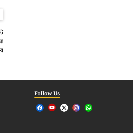
্ট
যা
পর
Follow Us