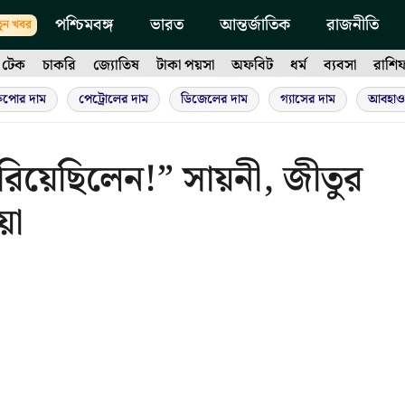
পশ্চিমবঙ্গ
ভারত
আন্তর্জাতিক
রাজনীতি
ুন খবর
টেক
চাকরি
জ্যোতিষ
টাকা পয়সা
অফবিট
ধর্ম
ব্যবসা
রাশি
ুপোর দাম
পেট্রোলের দাম
ডিজেলের দাম
গ্যাসের দাম
আবহাও
পরিয়েছিলেন!” সায়নী, জীতুর
য়া