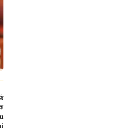
ঠে
কে
tu
ni