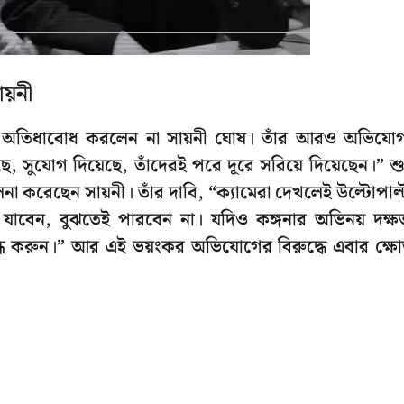
য়নী
তে অতিধাবোধ করলেন না সায়নী ঘোষ। তাঁর আরও অভিযো
 সুযোগ দিয়েছে, তাঁদেরই পরে দূরে সরিয়ে দিয়েছেন।” শু
না করেছেন সায়নী। তাঁর দাবি, “ক্যামেরা দেখলেই উল্টোপাল্
াবেন, বুঝতেই পারবেন না। যদিও কঙ্গনার অভিনয় দক্ষ
ন্ধ করুন।” আর এই ভয়ংকর অভিযোগের বিরুদ্ধে এবার ক্ষ