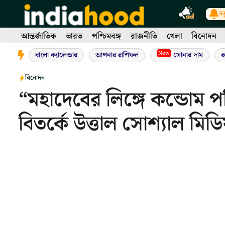
Skip
নত
to
content
আন্তর্জাতিক
ভারত
পশ্চিমবঙ্গ
রাজনীতি
খেলা
বিনোদন
New
বাংলা ক্যালেন্ডার
আপনার রাশিফল
সোনার দাম
র
বিনোদন
“মহাদেবের লিঙ্গে কন্ডোম 
বিতর্কে উত্তাল সোশ্যাল মিডি