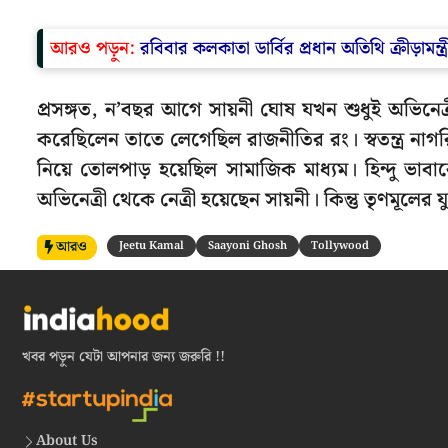
আরও পড়ুন:
রবিবার কলকাতা ডার্বির প্রধান অতিথি ক্রীড়ামন্
প্রসঙ্গত, ন’বছর আগে সায়নী ঘোষ যখন শুধুই অভিনেত্
করেছিলেন তাতে লেগেছিল রাজনীতির রং। স্বতন্ত্র নাগর
নিয়ে তোলপাড় হয়েছিল সামাজিক মাধ্যম। হিন্দু 
অভিনেত্রী থেকে নেত্রী হয়েছেন সায়নী। কিন্তু তৃণমূলের
আরও
Jeetu Kamal
Saayoni Ghosh
Tollywood
খবর পড়ুন যেটা আপনার জন্য জরুরি !!
About Us