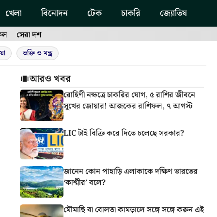
খেলা
বিনোদন
টেক
চাকরি
জ্যোতিষ
ফল
সেরা দশ
য়া
ভক্তি ও মন্ত্র
আরও খবর
রোহিণী নক্ষত্রে চাকরির যোগ, ৫ রাশির জীবনে
সুখের জোয়ার! আজকের রাশিফল, ৭ আগস্ট
LIC টাই বিক্রি করে দিতে চলেছে সরকার?
জানেন কোন পাহাড়ি এলাকাকে দক্ষিণ ভারতের
‘কাশ্মীর’ বলে?
মৌমাছি বা বোলতা কামড়ালে সঙ্গে সঙ্গে করুন এই