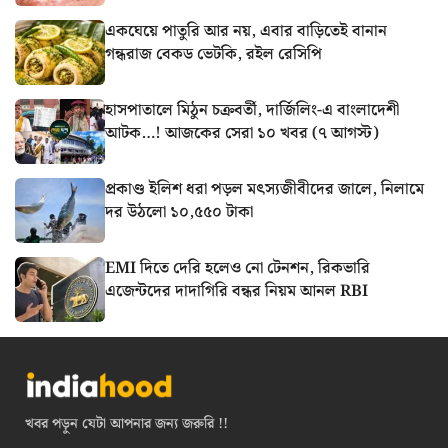
একঘেয়ে পাতুরি আর নয়, এবার বাড়িতেই বানান
গন্ধরাজ বেকড ভেটকি, রইল রেসিপি
হাসপাতালে মিঠুন চক্রবর্তী, দার্জিলিং-এ বাংলাদেশী
আটক…! আজকের সেরা ১০ খবর (৭ আগস্ট)
প্রকাণ্ড ইলিশ ধরা পড়ল মৎস্যজীবীদের জালে, নিলামে
দর উঠলো ১০,৫৫০ টাকা
EMI দিতে দেরি হলেও নো টেনশন, রিকভারি
এজেন্টদের দাদাগিরি বন্ধর নিয়ম আনল RBI
খবর পড়ুন যেটা আপনার জন্য জরুরি !!