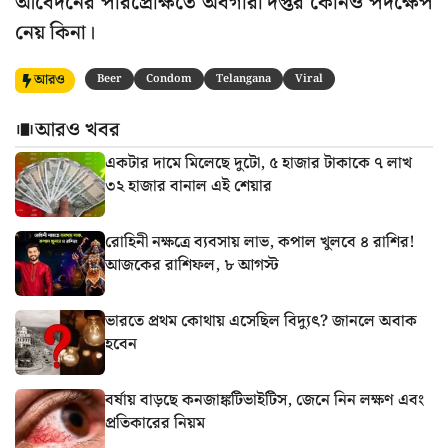
আবেদনের পরিপ্রেক্ষিতে অবগারী দপ্তর কোনও পদক্ষেপ
নেয় কিনা।
আরও
Beer
Condom
Telangana
Viral
আরও খবর
একটার দামে মিলেছে দুটো, ৫ হাজার টাকাকে ৭ লাখ
৩২ হাজার বানাল এই শেয়ার
রোহিনী নক্ষত্রে ব্যবসায় লাভ, কপাল খুলবে ৪ রাশির!
আজকের রাশিফল, ৮ আগস্ট
ভারতে প্রথম কোথায় এসেছিল বিদ্যুৎ? জানলে অবাক
হবেন
বর্ষায় বাড়ছে কনজাঙ্কটিভাইটিস, জেনে নিন লক্ষণ এবং
প্রতিকারের নিয়ম