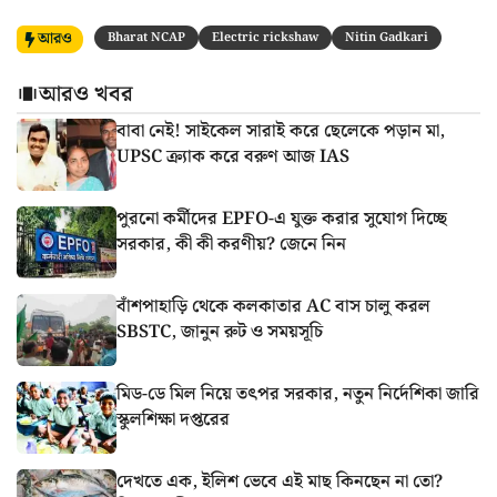
আরও
Bharat NCAP
Electric rickshaw
Nitin Gadkari
আরও খবর
বাবা নেই! সাইকেল সারাই করে ছেলেকে পড়ান মা,
UPSC ক্র্যাক করে বরুণ আজ IAS
পুরনো কর্মীদের EPFO-এ যুক্ত করার সুযোগ দিচ্ছে
সরকার, কী কী করণীয়? জেনে নিন
বাঁশপাহাড়ি থেকে কলকাতার AC বাস চালু করল
SBSTC, জানুন রুট ও সময়সূচি
মিড-ডে মিল নিয়ে তৎপর সরকার, নতুন নির্দেশিকা জারি
স্কুলশিক্ষা দপ্তরের
দেখতে এক, ইলিশ ভেবে এই মাছ কিনছেন না তো?