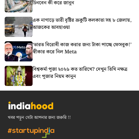
চিনবেন কী করে জানুন
এক নাগাড়ে ভারী বৃষ্টির ভ্রূকুটি কলকাতা সহ ৮ জেলায়,
আজকের আবহাওয়া
‘ভারত বিরোধী কাজ করার জন্য টাকা পাচ্ছে ফেসবুক!’
স্বীকার করে নিল Meta
বিশ্বকর্মা পূজা ২০২৬ কত তারিখে? দেখুন তিথি নক্ষত্র
এবং পূজার নিয়ম কানুন
খবর পড়ুন যেটা আপনার জন্য জরুরি !!