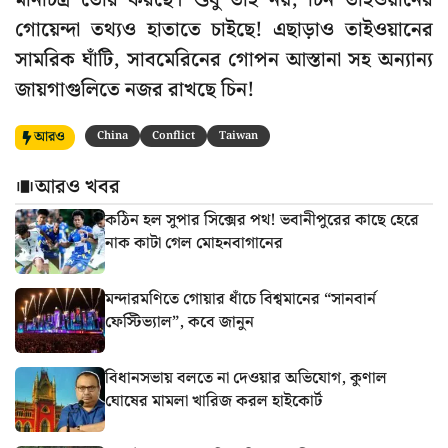
মানচিত্র তৈরি করছে। শুধু তাই নয়, চিন তাইওয়ানের
গোয়েন্দা তথ্যও হাতাতে চাইছে! এছাড়াও তাইওয়ানের
সামরিক ঘাঁটি, সাবমেরিনের গোপন আস্তানা সহ অন্যান্য
জায়গাগুলিতে নজর রাখছে চিন!
আরও
China
Conflict
Taiwan
আরও খবর
কঠিন হল সুপার সিক্সের পথ! ভবানীপুরের কাছে হেরে
নাক কাটা গেল মোহনবাগানের
মন্দারমণিতে গোয়ার ধাঁচে বিশ্বমানের “সানবার্ন
ফেস্টিভ্যাল”, কবে জানুন
বিধানসভায় বলতে না দেওয়ার অভিযোগ, কুণাল
ঘোষের মামলা খারিজ করল হাইকোর্ট