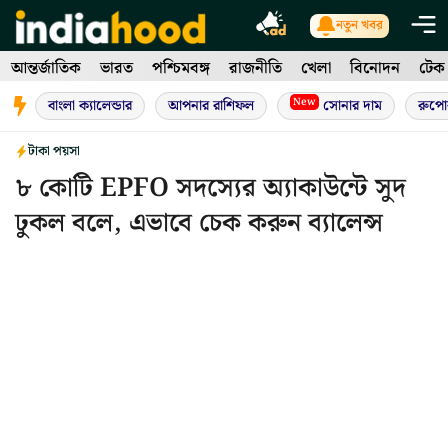
Skip
নতুন খবর
to
আন্তর্জাতিক
ভারত
পশ্চিমবঙ্গ
রাজনীতি
খেলা
বিনোদন
টেক
content
New
বাংলা ক্যালেন্ডার
আপনার রাশিফল
সোনার দাম
রুপো
টাকা পয়সা
৮ কোটি EPFO সদস্যের অ্যাকাউন্টে সুদ
ঢুকল বলে, এভাবে চেক করুন ব্যালেন্স