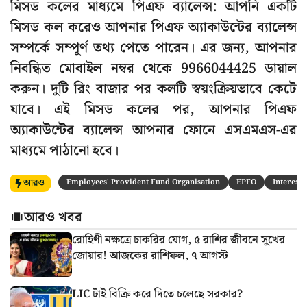
মিসড কলের মাধ্যমে পিএফ ব্যালেন্স: আপনি একটি
মিসড কল করেও আপনার পিএফ অ্যাকাউন্টের ব্যালেন্স
সম্পর্কে সম্পূর্ণ তথ্য পেতে পারেন। এর জন্য, আপনার
নিবন্ধিত মোবাইল নম্বর থেকে 9966044425 ডায়াল
করুন। দুটি রিং বাজার পর কলটি স্বয়ংক্রিয়ভাবে কেটে
যাবে। এই মিসড কলের পর, আপনার পিএফ
অ্যাকাউন্টের ব্যালেন্স আপনার ফোনে এসএমএস-এর
মাধ্যমে পাঠানো হবে।
আরও
Employees' Provident Fund Organisation
EPFO
Interest 
আরও খবর
রোহিণী নক্ষত্রে চাকরির যোগ, ৫ রাশির জীবনে সুখের
জোয়ার! আজকের রাশিফল, ৭ আগস্ট
LIC টাই বিক্রি করে দিতে চলেছে সরকার?