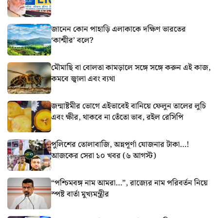
জানেন কোন পাহাড়ি এলাকাকে দক্ষিণ ভারতের
‘কাশ্মীর’ বলে?
মৌমাছি বা বোলতা কামড়ালে সঙ্গে সঙ্গে করুন এই কাজ,
কমবে জ্বালা এবং ব্যথা
জন্মাষ্টমীর ভোগে এইভাবেই বানিয়ে ফেলুন তালের লুচি
এবং ক্ষীর, থাকবে না তেঁতো ভাব, রইল রেসিপি
পুলিশের তোলাবাজি, অন্নপূর্ণা যোজনার টাকা…!
আজকের সেরা ১০ খবর (৬ আগস্ট)
“পশ্চিমবঙ্গ নাম আমরা…”, রাজ্যের নাম পরিবর্তন নিয়ে
স্পষ্ট বার্তা মুখ্যমন্ত্রীর