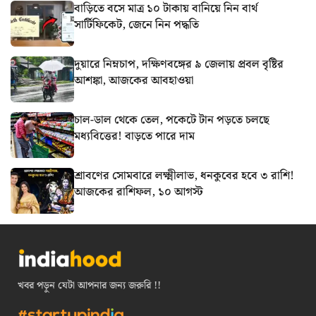
বাড়িতে বসে মাত্র ১০ টাকায় বানিয়ে নিন বার্থ
সার্টিফিকেট, জেনে নিন পদ্ধতি
দুয়ারে নিম্নচাপ, দক্ষিণবঙ্গের ৯ জেলায় প্রবল বৃষ্টির
আশঙ্কা, আজকের আবহাওয়া
চাল-ডাল থেকে তেল, পকেটে টান পড়তে চলছে
মধ্যবিত্তের! বাড়তে পারে দাম
শ্রাবণের সোমবারে লক্ষ্মীলাভ, ধনকুবের হবে ৩ রাশি!
আজকের রাশিফল, ১০ আগস্ট
খবর পড়ুন যেটা আপনার জন্য জরুরি !!