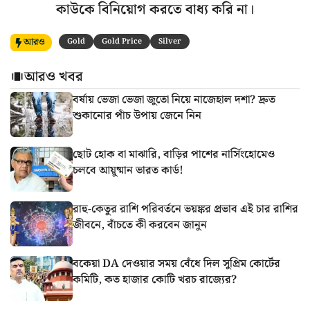
কাউকে বিনিয়োগ করতে বাধ্য করি না।
আরও
Gold
Gold Price
Silver
আরও খবর
বর্ষায় ভেজা ভেজা জুতো নিয়ে নাজেহাল দশা? দ্রুত
শুকানোর পাঁচ উপায় জেনে নিন
ছোট হোক বা মাঝারি, বাড়ির পাশের নার্সিংহোমেও
চলবে আয়ুষ্মান ভারত কার্ড!
রাহু-কেতুর রাশি পরিবর্তনে ভয়ঙ্কর প্রভাব এই চার রাশির
জীবনে, বাঁচতে কী করবেন জানুন
বকেয়া DA দেওয়ার সময় বেঁধে দিল সুপ্রিম কোর্টের
কমিটি, কত হাজার কোটি খরচ রাজ্যের?