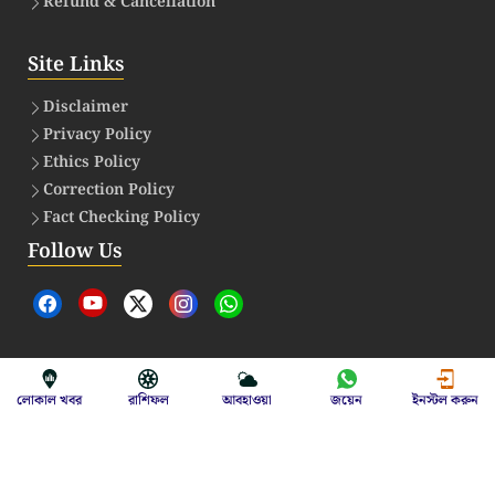
Refund & Cancellation
Site Links
Disclaimer
Privacy Policy
Ethics Policy
Correction Policy
Fact Checking Policy
Follow Us
Daily Trending
বাংলা ক্যালেন্ডার (Bangla Calendar)
লোকাল খবর
রাশিফল
আবহাওয়া
জয়েন
ইনস্টল করুন
আজকের রাশিফল (Aajker Rashifal)
সোনার দাম (Gold Rate)
রুপোর দাম (Silver Rate)
আবহাওয়া (Ajker Abohawa)
পেট্রোলের দাম
ডিজেলের দাম
গ্যাসের দাম
আগামীকালের আবহাওয়া