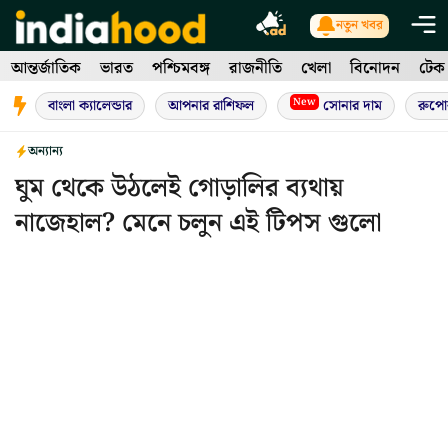
Skip
নতুন খবর
to
আন্তর্জাতিক
ভারত
পশ্চিমবঙ্গ
রাজনীতি
খেলা
বিনোদন
টেক
content
New
বাংলা ক্যালেন্ডার
আপনার রাশিফল
সোনার দাম
রুপো
অন্যান্য
ঘুম থেকে উঠলেই গোড়ালির ব্যথায়
নাজেহাল? মেনে চলুন এই টিপস গুলো