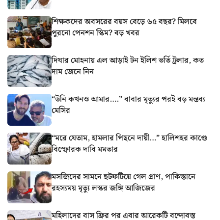
শিক্ষকদের অবসরের বয়স বেড়ে ৬৫ বছর? মিলবে
পুরনো পেনশন স্কিম? বড় খবর
দিঘার মোহনায় এল আড়াই টন ইলিশ ভর্তি ট্রলার, কত
দাম জেনে নিন
“উনি কখনও আমার….” বাবার মৃত্যুর পরই বড় মন্তব্য
মেসির
“মরে যেতাম, হামলার পিছনে দায়ী…” হালিশহর কাণ্ডে
বিস্ফোরক দাবি মমতার
মসজিদের সামনে ছটফটিয়ে গেল প্রাণ, পাকিস্তানে
রহস্যময় মৃত্যু লস্কর জঙ্গি আজিজের
মহিলাদের বাস ফ্রির পর এবার আরেকটি বন্দোবস্ত