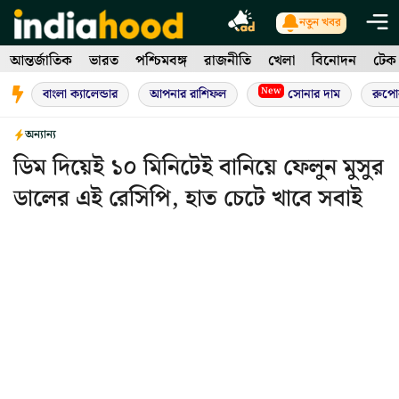
Skip
নতুন খবর
to
আন্তর্জাতিক
ভারত
পশ্চিমবঙ্গ
রাজনীতি
খেলা
বিনোদন
টেক
content
New
বাংলা ক্যালেন্ডার
আপনার রাশিফল
সোনার দাম
রুপো
অন্যান্য
ডিম দিয়েই ১০ মিনিটেই বানিয়ে ফেলুন মুসুর
ডালের এই রেসিপি, হাত চেটে খাবে সবাই