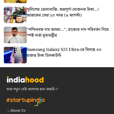
পুলিশের তোলাবাজি, অন্নপূর্ণা যোজনার টাকা…!
আজকের সেরা ১০ খবর (৬ আগস্ট)
“পশ্চিমবঙ্গ নাম আমরা…”, রাজ্যের নাম পরিবর্তন নিয়ে
স্পষ্ট বার্তা মুখ্যমন্ত্রীর
Samsung Galaxy S25 Ultra-তে মিলছে ৩০
হাজার টাকা ডিসকাউন্ট
খবর পড়ুন যেটা আপনার জন্য জরুরি !!
About Us