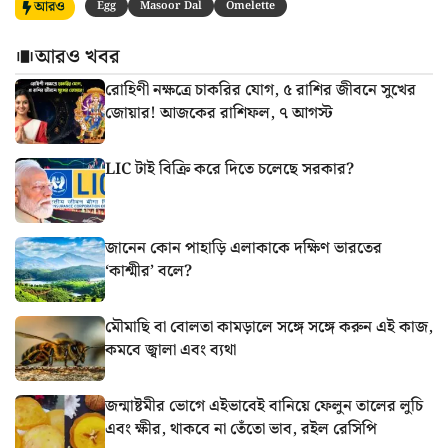
আরও
Egg
Masoor Dal
Omelette
আরও খবর
রোহিণী নক্ষত্রে চাকরির যোগ, ৫ রাশির জীবনে সুখের
জোয়ার! আজকের রাশিফল, ৭ আগস্ট
LIC টাই বিক্রি করে দিতে চলেছে সরকার?
জানেন কোন পাহাড়ি এলাকাকে দক্ষিণ ভারতের
‘কাশ্মীর’ বলে?
মৌমাছি বা বোলতা কামড়ালে সঙ্গে সঙ্গে করুন এই কাজ,
কমবে জ্বালা এবং ব্যথা
জন্মাষ্টমীর ভোগে এইভাবেই বানিয়ে ফেলুন তালের লুচি
এবং ক্ষীর, থাকবে না তেঁতো ভাব, রইল রেসিপি