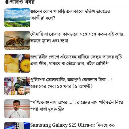
আরও খবর
জানেন কোন পাহাড়ি এলাকাকে দক্ষিণ ভারতের
‘কাশ্মীর’ বলে?
মৌমাছি বা বোলতা কামড়ালে সঙ্গে সঙ্গে করুন এই কাজ,
কমবে জ্বালা এবং ব্যথা
জন্মাষ্টমীর ভোগে এইভাবেই বানিয়ে ফেলুন তালের লুচি
এবং ক্ষীর, থাকবে না তেঁতো ভাব, রইল রেসিপি
পুলিশের তোলাবাজি, অন্নপূর্ণা যোজনার টাকা…!
আজকের সেরা ১০ খবর (৬ আগস্ট)
“পশ্চিমবঙ্গ নাম আমরা…”, রাজ্যের নাম পরিবর্তন নিয়ে
স্পষ্ট বার্তা মুখ্যমন্ত্রীর
Samsung Galaxy S25 Ultra-তে মিলছে ৩০