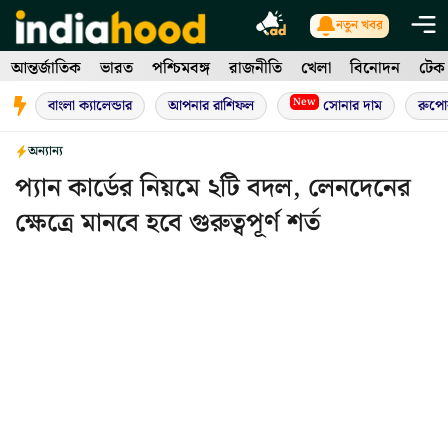
Skip
নতুন খবর
to
আন্তর্জাতিক
ভারত
পশ্চিমবঙ্গ
রাজনীতি
খেলা
বিনোদন
টেক
content
New
বাংলা ক্যালেন্ডার
আপনার রাশিফল
সোনার দাম
রুপো
অন্যান্য
প্যান কার্ডের নিয়মে ২টি বদল, লেনদেনের
ক্ষেত্রে মানবে হবে গুরুত্বপূর্ণ শর্ত