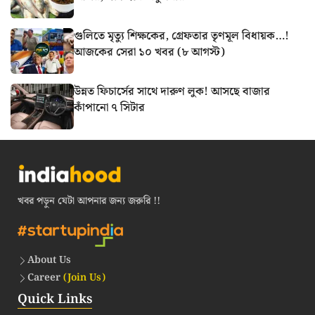
গুলিতে মৃত্যু শিক্ষকের, গ্রেফতার তৃণমূল বিধায়ক…!
আজকের সেরা ১০ খবর (৮ আগস্ট)
উন্নত ফিচার্সের সাথে দারুণ লুক! আসছে বাজার
কাঁপানো ৭ সিটার
খবর পড়ুন যেটা আপনার জন্য জরুরি !!
About Us
Career
(Join Us)
Quick Links