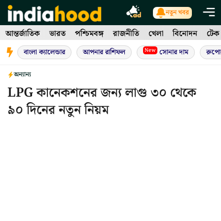
Skip
নতুন খবর
to
আন্তর্জাতিক
ভারত
পশ্চিমবঙ্গ
রাজনীতি
খেলা
বিনোদন
টেক
content
New
বাংলা ক্যালেন্ডার
আপনার রাশিফল
সোনার দাম
রুপো
অন্যান্য
LPG কানেকশনের জন্য লাগু ৩০ থেকে
৯০ দিনের নতুন নিয়ম