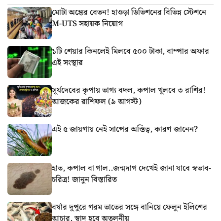
মোটা অঙ্কের বেতন! হাওড়া ডিভিশনের বিভিন্ন স্টেশনে
M-UTS সহায়ক নিয়োগ
১টি শেয়ার কিনলেই মিলবে ৫০০ টাকা, বাম্পার অফার
এই সংস্থার
সূর্যদেবের কৃপায় ভাগ্য বদল, কপাল খুলবে ৩ রাশির!
আজকের রাশিফল (৯ আগস্ট)
এই ৫ জায়গায় নেই সাপের অস্তিত্ব, কারণ জানেন?
হাত, কপাল বা গাল..জন্মদাগ দেখেই জানা যাবে স্বভাব-
চরিত্র! জানুন বিস্তারিত
বর্ষার দুপুরে গরম ভাতের সঙ্গে বানিয়ে ফেলুন ইলিশের
আচার, স্বাদ হবে অতুলনীয়